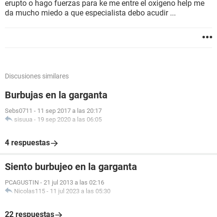
erupto o hago fuerzas para ke me entre el oxigeno help me
da mucho miedo a que especialista debo acudir ...
Discusiones similares
Burbujas en la garganta
Sebs0711
-
11 sep 2017 a las 20:17
sisuua
-
19 sep 2020 a las 06:05
4 respuestas
Siento burbujeo en la garganta
PCAGUSTIN
-
21 jul 2013 a las 02:16
Nicolas115
-
11 jul 2023 a las 05:30
22 respuestas