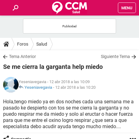
MENU
INICIO
FOROS
Foros
Salud
SALUD
Tema Anterior
Siguiente Tema
Se me cierra la garganta help miedo
FAMILIA
Yeseniavegavia
- 12 abr 2018 a las 10:09
NUTRICIÓN
Yeseniavegavia
-
12 abr 2018 a las 10:20
Hola,tengo miedo ya en dos noches cada una semana me a
BIENESTAR
pasado ke despierto con tos se me cierra la garganta y no
puedo respirar me da miedo y solo al eructar o hacer fuerza
SEXUALIDAD
para que me entre el oxino logro respirar ¿que sera a que
especialista debo acudir ayuda tengo mucho miedo....
GLOSARIO