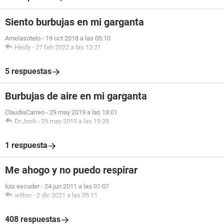
Siento burbujas en mi garganta
Amelasotelo
-
19 oct 2018 a las 05:10
Heidy
-
27 feb 2022 a las 12:21
5 respuestas
Burbujas de aire en mi garganta
ClaudiaCarreo
-
29 may 2019 a las 18:01
Dr.Josh
-
29 may 2019 a las 19:29
1 respuesta
Me ahogo y no puedo respirar
luis escuder
-
24 jun 2011 a las 01:07
wilton
-
2 dic 2021 a las 05:11
408 respuestas