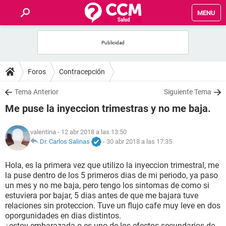
MENU
INICIO
FOROS
Foros
Contracepción
SALUD
Tema Anterior
Siguiente Tema
Me puse la inyeccion trimestras y no me baja.
FAMILIA
valentina
- 12 abr 2018 a las 13:50
NUTRICIÓN
Dr. Carlos Salinas
-
30 abr 2018 a las 17:35
Hola, es la primera vez que utilizo la inyeccion trimestral, me
BIENESTAR
la puse dentro de los 5 primeros dias de mi periodo, ya paso
un mes y no me baja, pero tengo los sintomas de como si
SEXUALIDAD
estuviera por bajar, 5 dias antes de que me bajara tuve
relaciones sin proteccion. Tuve un flujo cafe muy leve en dos
oporgunidades en dias distintos.
GLOSARIO
¿estoy embarazada o es uno de los efectos secundarios de