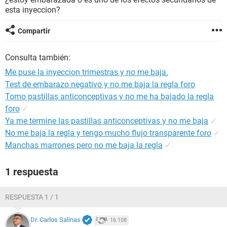
esta inyeccion?
Compartir
Consulta también:
Me puse la inyeccion trimestras y no me baja.
Test de embarazo negativo y no me baja la regla foro
Tomo pastillas anticonceptivas y no me ha bajado la regla
foro
✓
Ya me termine las pastillas anticonceptivas y no me baja
✓
No me baja la regla y tengo mucho flujo transparente foro
✓
Manchas marrones pero no me baja la regla
✓
1 respuesta
RESPUESTA 1 / 1
Dr. Carlos Salinas
16.108