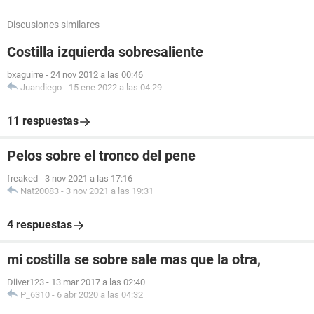
Discusiones similares
Costilla izquierda sobresaliente
bxaguirre
-
24 nov 2012 a las 00:46
Juandiego
-
15 ene 2022 a las 04:29
11 respuestas
Pelos sobre el tronco del pene
freaked
-
3 nov 2021 a las 17:16
Nat20083
-
3 nov 2021 a las 19:31
4 respuestas
mi costilla se sobre sale mas que la otra,
Diiver123
-
13 mar 2017 a las 02:40
P_6310
-
6 abr 2020 a las 04:32