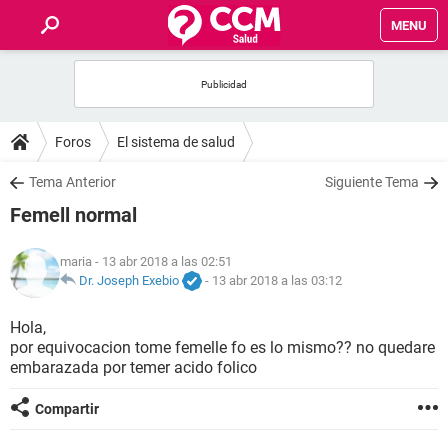
MENU
INICIO
FOROS
Foros
El sistema de salud
SALUD
Tema Anterior
Siguiente Tema
Femell normal
FAMILIA
maria
- 13 abr 2018 a las 02:51
NUTRICIÓN
Dr. Joseph Exebio
-
13 abr 2018 a las 03:12
Hola,
BIENESTAR
por equivocacion tome femelle fo es lo mismo?? no quedare
embarazada por temer acido folico
SEXUALIDAD
Compartir
GLOSARIO