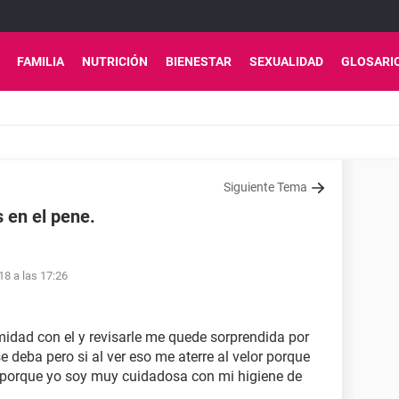
FAMILIA
NUTRICIÓN
BIENESTAR
SEXUALIDAD
GLOSARI
Siguiente Tema
s en el pene.
18 a las 17:26
imidad con el y revisarle me quede sorprendida por
se deba pero si al ver eso me aterre al velor porque
o porque yo soy muy cuidadosa con mi higiene de