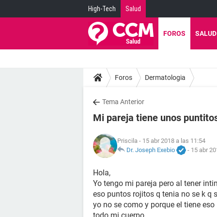
High-Tech
Salud
FOROS
SALUD
Foros
Dermatologia
Tema Anterior
Mi pareja tiene unos puntito
Priscila
- 15 abr 2018 a las 11:54
Dr. Joseph Exebio
-
15 abr 20
Hola,
Yo tengo mi pareja pero al tener int
eso puntos rojitos q tenia no se k q 
yo no se como y porque el tiene es
todo mi cuerpo....