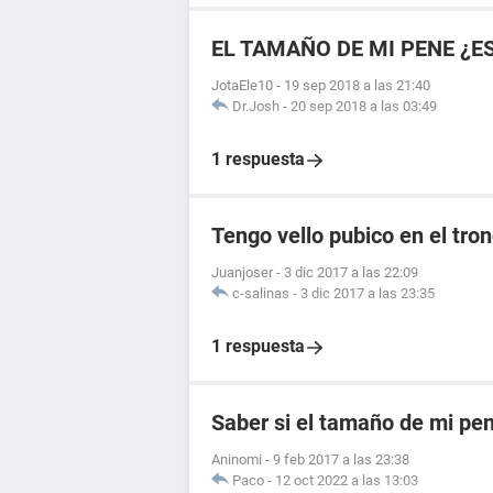
EL TAMAÑO DE MI PENE ¿E
JotaEle10
-
19 sep 2018 a las 21:40
Dr.Josh
-
20 sep 2018 a las 03:49
1 respuesta
Tengo vello pubico en el tro
Juanjoser
-
3 dic 2017 a las 22:09
c-salinas
-
3 dic 2017 a las 23:35
1 respuesta
Saber si el tamaño de mi pe
Aninomi
-
9 feb 2017 a las 23:38
Paco
-
12 oct 2022 a las 13:03