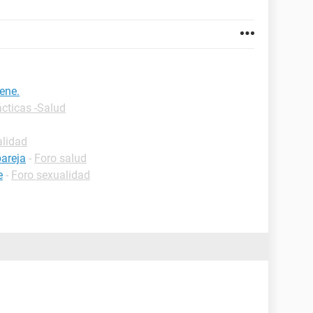
pene.
ácticas -Salud
alidad
pareja
-
Foro salud
e
-
Foro sexualidad