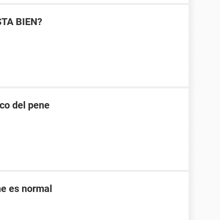
STA BIEN?
nco del pene
ne es normal