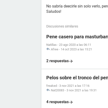
No sabría deecirle sin solo verlo, p
Saludos!
Discusiones similares
Pene casero para masturba
Natillas
-
23 ago 2020 a las 06:11
Afree
-
14 oct 2023 a las 15:21
2 respuestas
Pelos sobre el tronco del pe
freaked
-
3 nov 2021 a las 17:16
Nat20083
-
3 nov 2021 a las 19:31
4 respuestas