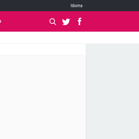
Idioma
O