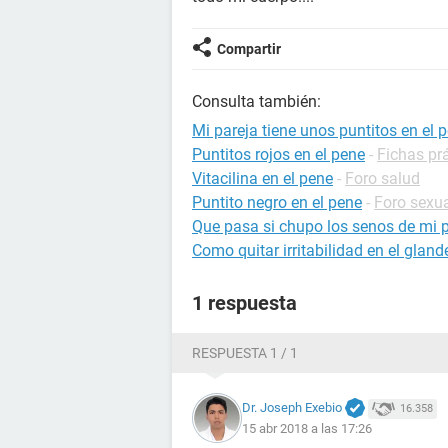
Compartir
Consulta también:
Mi pareja tiene unos puntitos en el 
Puntitos rojos en el pene
-
Fichas pr
Vitacilina en el pene
-
Foro salud
Puntito negro en el pene
-
Foro sexu
Que pasa si chupo los senos de mi 
Como quitar irritabilidad en el gland
1 respuesta
RESPUESTA 1 / 1
Dr. Joseph Exebio
16.358
15 abr 2018 a las 17:26