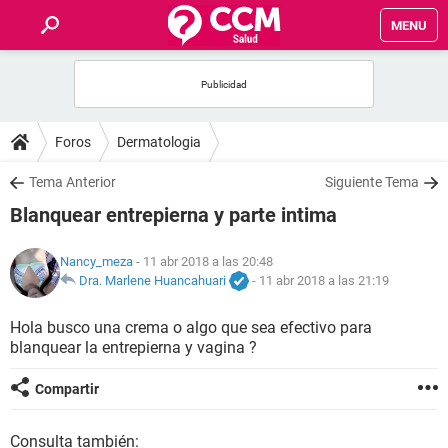
MENU
INICIO
FOROS
Foros
Dermatologia
SALUD
Tema Anterior
Siguiente Tema
Blanquear entrepierna y parte intima
FAMILIA
Nancy_meza
- 11 abr 2018 a las 20:48
NUTRICIÓN
Dra. Marlene Huancahuari
-
11 abr 2018 a las 21:19
Hola busco una crema o algo que sea efectivo para
BIENESTAR
blanquear la entrepierna y vagina ?
SEXUALIDAD
Compartir
GLOSARIO
Consulta también: