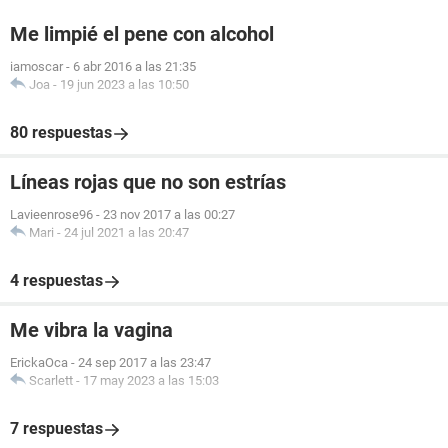
Me limpié el pene con alcohol
iamoscar
-
6 abr 2016 a las 21:35
Joa
-
19 jun 2023 a las 10:50
80 respuestas
Líneas rojas que no son estrías
Lavieenrose96
-
23 nov 2017 a las 00:27
Mari
-
24 jul 2021 a las 20:47
4 respuestas
Me vibra la vagina
ErickaOca
-
24 sep 2017 a las 23:47
Scarlett
-
17 may 2023 a las 15:03
7 respuestas