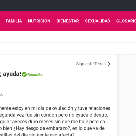
FAMILIA
NUTRICIÓN
BIENESTAR
SEXUALIDAD
GLOSARI
Siguiente Tema
, ayuda!
Resuelto
50
nte estoy en mi dia de ovulación y tuve relaciones
segunda vez fue sin condon pero no eyaculó dentro,
gular aveces duro meses sin que me baje pero en
 bien ¿Hay riesgo de embarazo?, en lo que va del
tillas del dia siguiente eso afecta?