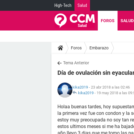
High-Tech
Salud
FOROS
SALUD
Foros
Embarazo
Tema Anterior
Día de ovulación sin eyacular
kika2019
- 23 abr 2018 a las 02:46
kika2019
-
19 may 2018 a las 09:
Holaa buenas tardes, hoy supuestame
la primera vez fue con condon y la 
estoy muy preocupada no soy tan re
estos ultimos meses si me ha bajado
año llevo 3 dias que me tomo las pas