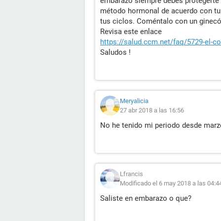
embarazo siempre debes protegerte d
método hormonal de acuerdo con tu m
tus ciclos. Coméntalo con un ginecó
Revisa este enlace
https://salud.ccm.net/faq/5729-el-c
Saludos !
Meryalicia
27 abr 2018 a las 16:56
No he tenido mi periodo desde marzo
Lfrancis
Modificado el 6 may 2018 a las 04:4
Saliste en embarazo o que?