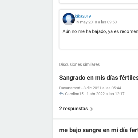
kika2019
19 may 2018 a las 09:50
Aún no me ha bajado, ya es recomen
Discusiones similares
Sangrado en mis días fértile
Dayanamort
-
8 dic 2021 a las 05:44
Carolina15
-
1 abr 2022 a las 12:17
2 respuestas
me bajo sangre en mi día fert