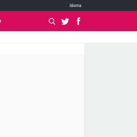
Idioma
O