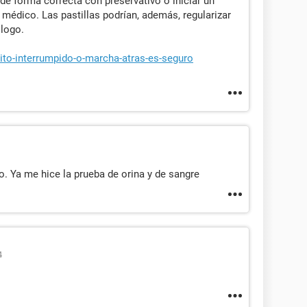
e forma correcta con preservativo o iniciar un
édico. Las pastillas podrían, además, regularizar
logo.
oito-interrumpido-o-marcha-atras-es-seguro
. Ya me hice la prueba de orina y de sangre
4