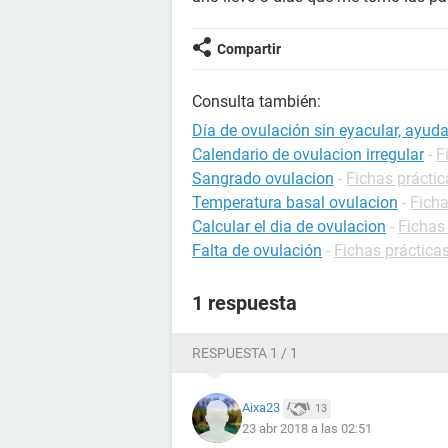
Compartir
Consulta también:
Día de ovulación sin eyacular, ayuda
Calendario de ovulacion irregular
-
F
Sangrado ovulacion
-
Fichas prácti
Temperatura basal ovulacion
-
Ficha
Calcular el dia de ovulacion
-
Fichas
Falta de ovulación
-
Fichas prácticas
1 respuesta
RESPUESTA 1 / 1
Aixa23
13
23 abr 2018 a las 02:51