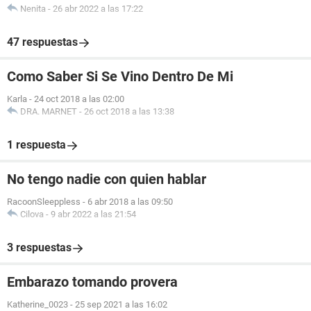
Nenita
-
26 abr 2022 a las 17:22
47 respuestas
Como Saber Si Se Vino Dentro De Mi
Karla
-
24 oct 2018 a las 02:00
DRA. MARNET
-
26 oct 2018 a las 13:38
1 respuesta
No tengo nadie con quien hablar
RacoonSleeppless
-
6 abr 2018 a las 09:50
Cilova
-
9 abr 2022 a las 21:54
3 respuestas
Embarazo tomando provera
Katherine_0023
-
25 sep 2021 a las 16:02