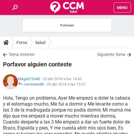
MENU
INICIO
FOROS
Foros
Salud
SALUD
Tema Anterior
Siguiente Tema
Porfavor alguien conteste
FAMILIA
Magali72648
- 25 abr 2018 a las 14:43
NUTRICIÓN
caminero88
-
25 abr 2018 a las 15:37
Hola, Tengo un problema, Ayer Me empezó a doler la cabeza
BIENESTAR
y el estomago mucho, Me fuí a dormir y Me levante como a
las 3 de la madrugada porque no podía dormir, Mi mamá me
SEXUALIDAD
dijo que me empezé a mover mucho mientras dormia,
Cuando desperte a las 3 Me empezó a dar un fuerte dolor de
Brazo, Espalda y pies, Y me cuesta abrir mis ojos bien, Es
GLOSARIO
como si tuviera los ojos pegados, No puedo abrirlos mucho,