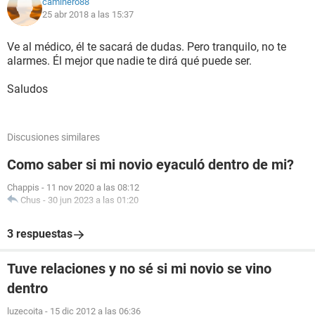
caminero88
25 abr 2018 a las 15:37
Ve al médico, él te sacará de dudas. Pero tranquilo, no te
alarmes. Él mejor que nadie te dirá qué puede ser.
Saludos
Discusiones similares
Como saber si mi novio eyaculó dentro de mi?
Chappis
-
11 nov 2020 a las 08:12
Chus
-
30 jun 2023 a las 01:20
3 respuestas
Tuve relaciones y no sé si mi novio se vino
dentro
luzecoita
-
15 dic 2012 a las 06:36