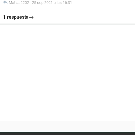
Matias2202
-
25 sep 2021 a las 16:31
1 respuesta