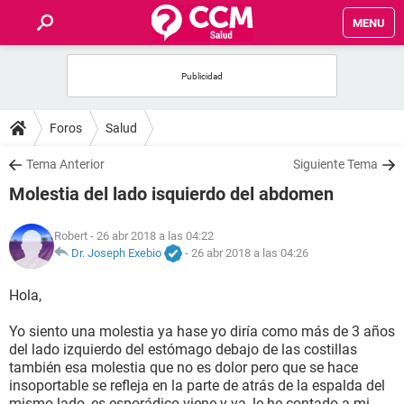
MENU
INICIO
FOROS
Foros
Salud
SALUD
Tema Anterior
Siguiente Tema
Molestia del lado isquierdo del abdomen
FAMILIA
Robert
- 26 abr 2018 a las 04:22
NUTRICIÓN
Dr. Joseph Exebio
-
26 abr 2018 a las 04:26
Hola,
BIENESTAR
Yo siento una molestia ya hase yo diría como más de 3 años
SEXUALIDAD
del lado izquierdo del estómago debajo de las costillas
también esa molestia que no es dolor pero que se hace
insoportable se refleja en la parte de atrás de la espalda del
GLOSARIO
mismo lado, es esporádico viene y va, le he contado a mi