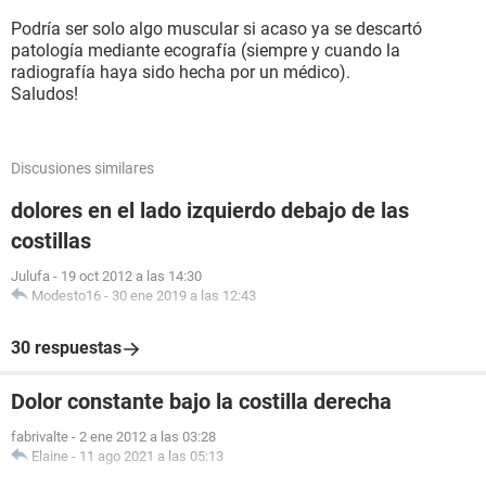
Podría ser solo algo muscular si acaso ya se descartó
patología mediante ecografía (siempre y cuando la
radiografía haya sido hecha por un médico).
Saludos!
Discusiones similares
dolores en el lado izquierdo debajo de las
costillas
Julufa
-
19 oct 2012 a las 14:30
Modesto16
-
30 ene 2019 a las 12:43
30 respuestas
Dolor constante bajo la costilla derecha
fabrivalte
-
2 ene 2012 a las 03:28
Elaine
-
11 ago 2021 a las 05:13