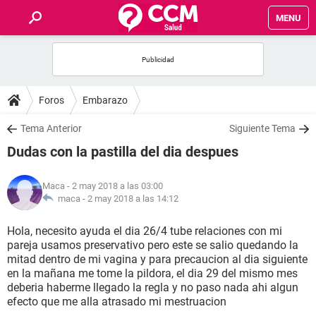
MENU
INICIO
FOROS
Foros
Embarazo
SALUD
Tema Anterior
Siguiente Tema
Dudas con la pastilla del dia despues
FAMILIA
Maca
- 2 may 2018 a las 03:00
NUTRICIÓN
maca -
2 may 2018 a las 14:12
Hola, necesito ayuda el dia 26/4 tube relaciones con mi
BIENESTAR
pareja usamos preservativo pero este se salio quedando la
mitad dentro de mi vagina y para precaucion al dia siguiente
SEXUALIDAD
en la mañana me tome la pildora, el dia 29 del mismo mes
deberia haberme llegado la regla y no paso nada ahi algun
efecto que me alla atrasado mi mestruacion
GLOSARIO