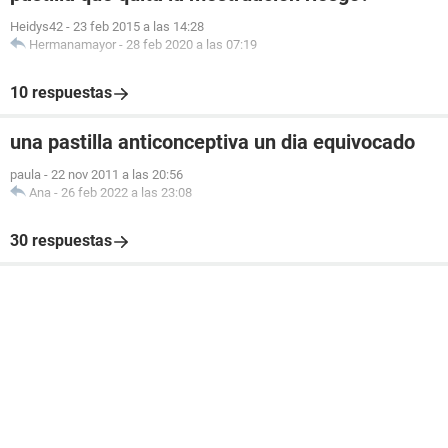
Heidys42
-
23 feb 2015 a las 14:28
Hermanamayor
-
28 feb 2020 a las 07:19
10 respuestas
una pastilla anticonceptiva un dia equivocado
paula
-
22 nov 2011 a las 20:56
Ana
-
26 feb 2022 a las 23:08
30 respuestas