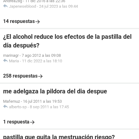
Andrea28g
-
11 dic 2016 a las 22:36
Japeneseblood
-
24 jul 2023 a las 09:44
14 respuestas
¿El alcohol reduce los efectos de la pastilla del
día después?
marinagr
-
7 ago 2012 a las 09:08
Maria
-
11 dic 2022 a las 18:10
258 respuestas
me adelgaza la pildora del dia despue
Mafemuz
-
16 jul 2011 a las 19:53
alberto-sp
-
8 sep 2011 a las 17:45
1 respuesta
pastilla que quita la mestruación riesgo?