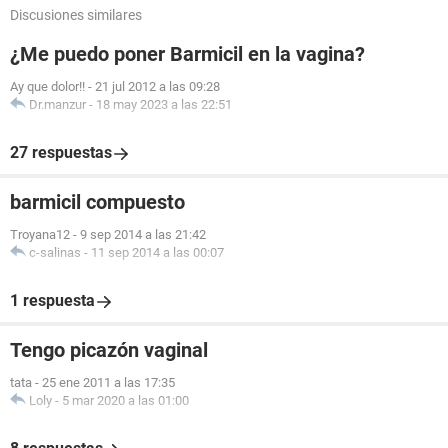
Discusiones similares
¿Me puedo poner Barmicil en la vagina?
Ay que dolor!!
-
21 jul 2012 a las 09:28
Dr.manzur
-
18 may 2023 a las 22:51
27 respuestas
barmicil compuesto
Troyana12
-
9 sep 2014 a las 21:42
c-salinas
-
11 sep 2014 a las 00:07
1 respuesta
Tengo picazón vaginal
tata
-
25 ene 2011 a las 17:35
Loly
-
5 mar 2020 a las 01:00