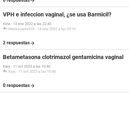
8 respuestas
VPH e infeccion vaginal, ¿se usa Barmicil?
Kiria
-
13 ene 2022 a las 22:45
Mariasuarez333
-
14 ene 2022 a las 03:16
2 respuestas
Betametasona clotrimazol gentamicina vaginal
Kary
-
11 oct 2023 a las 10:40
Kary
-
11 oct 2023 a las 10:40
0 respuestas