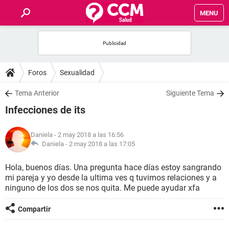
MENU
INICIO
FOROS
Foros
Sexualidad
SALUD
Tema Anterior
Siguiente Tema
Infecciones de its
FAMILIA
Daniela
- 2 may 2018 a las 16:56
NUTRICIÓN
Daniela -
2 may 2018 a las 17:05
Hola, buenos días. Una pregunta hace días estoy sangrando
BIENESTAR
mi pareja y yo desde la ultima ves q tuvimos relaciones y a
ninguno de los dos se nos quita. Me puede ayudar xfa
SEXUALIDAD
Compartir
GLOSARIO