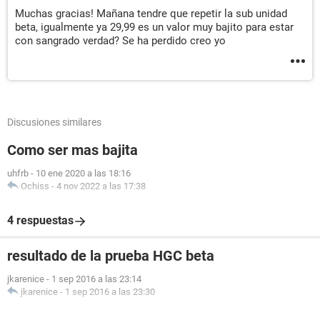
Muchas gracias! Mañana tendre que repetir la sub unidad
beta, igualmente ya 29,99 es un valor muy bajito para estar
con sangrado verdad? Se ha perdido creo yo
Discusiones similares
Como ser mas bajita
uhfrb
-
10 ene 2020 a las 18:16
Ochiss
-
4 nov 2022 a las 17:38
4 respuestas
resultado de la prueba HGC beta
jkarenice
-
1 sep 2016 a las 23:14
jkarenice
-
1 sep 2016 a las 23:30