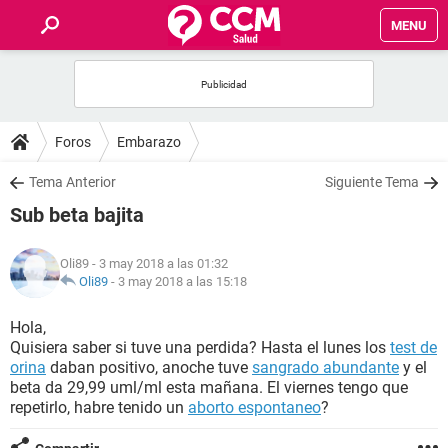
MENU
INICIO
FOROS
Foros
Embarazo
SALUD
Tema Anterior
Siguiente Tema
Sub beta bajita
FAMILIA
Oli89
- 3 may 2018 a las 01:32
NUTRICIÓN
Oli89
-
3 may 2018 a las 15:18
Hola,
BIENESTAR
Quisiera saber si tuve una perdida? Hasta el lunes los
test de
orina
daban positivo, anoche tuve
sangrado abundante
y el
SEXUALIDAD
beta da 29,99 uml/ml esta mañana. El viernes tengo que
repetirlo, habre tenido un
aborto espontaneo
?
GLOSARIO