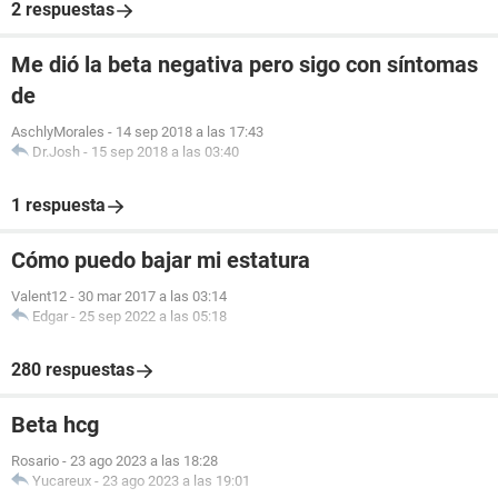
2 respuestas
Me dió la beta negativa pero sigo con síntomas
de
AschlyMorales
-
14 sep 2018 a las 17:43
Dr.Josh
-
15 sep 2018 a las 03:40
1 respuesta
Cómo puedo bajar mi estatura
Valent12
-
30 mar 2017 a las 03:14
Edgar
-
25 sep 2022 a las 05:18
280 respuestas
Beta hcg
Rosario
-
23 ago 2023 a las 18:28
Yucareux
-
23 ago 2023 a las 19:01