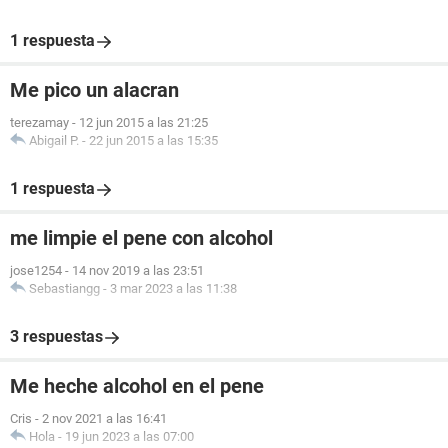
1 respuesta
Me pico un alacran
terezamay
-
12 jun 2015 a las 21:25
Abigail P.
-
22 jun 2015 a las 15:35
1 respuesta
me limpie el pene con alcohol
jose1254
-
14 nov 2019 a las 23:51
Sebastiangg
-
3 mar 2023 a las 11:38
3 respuestas
Me heche alcohol en el pene
Cris
-
2 nov 2021 a las 16:41
Hola
-
19 jun 2023 a las 07:00