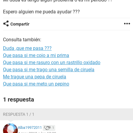
Espero alguien me pueda ayudar ???
Compartir
Consulta también:
Duda ,que me pasa ???
Que pasa si me cojo a mi prima
Que pasa si me rasuro con un rastrillo oxidado
Que pasa si me trago una semilla de ciruela
Me trague una pepa de ciruela
Que pasa si me meto un pepino
1 respuesta
RESPUESTA 1 / 1
Alba19972011
1