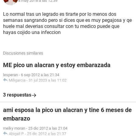
4 may 2018 a las 12:39
Lo normal tras un legrado es tirarte por lo menos dos
semanas sangrando pero si dices que es muy pegajosa y qe
huele mal deverias consultar con tu medico puede que
hayas cojido una infeccion
Discusiones similares
ME pico un alacran y estoy embarazada
lesperan
-
6 sep 2012 a las 21:34
Miligarcia
-
31 jul 2023 a las 11:02
3 respuestas
ami esposa la pico un alacran y tine 6 meses de
embarazo
melky moran
-
25 dic 2012 a las 21:04
Abigail P.
-
25 dic 2012 a las 21:37