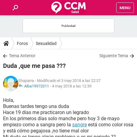
MENU
INICIO
FOROS
Foros
Sexualidad
SALUD
Tema Anterior
Siguiente Tema
Duda ,que me pasa ???
FAMILIA
Shaparra
- Modificado el 3 may 2018 a las 22:37
NUTRICIÓN
Alba19972011
-
4 may 2018 a las 12:39
Hola,
BIENESTAR
Buenas tardes tengo una duda
Hace 19 días me practicaron un legrado
SEXUALIDAD
En los primeros días solo manche pero hoy 3 de mayo
empiezo como a sangra pero la
sangre
está como color rosa
y está cómo pegajosa ,no tiene mal olor
GLOSARIO
Mi duda es tengo algún problema o es mi periodo ??