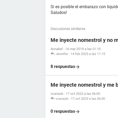
Si es posible el embarazo con liquid
Saludos!
Discusiones similares
Me inyecte nomestrol y no m
Annabel
-
16 mar 2019 a las 01:10
Jennifer
-
14 feb 2023 a las 11:15
8 respuestas
Me inyecte nomestrol y me b
vcanasb
-
17 oct 2023 a las 06:00
vcanasb
-
17 oct 2023 a las 06:00
0 respuestas