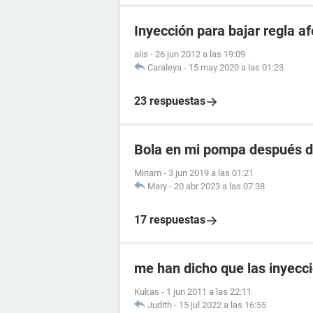
Inyección para bajar regla 
alis
-
26 jun 2012 a las 19:09
Caraleya
-
15 may 2020 a las 01:23
23 respuestas
Bola en mi pompa después d
Miriam
-
3 jun 2019 a las 01:21
Mary
-
20 abr 2023 a las 07:38
17 respuestas
me han dicho que las inyecc
Kukas
-
1 jun 2011 a las 22:11
Judith
-
15 jul 2022 a las 16:55