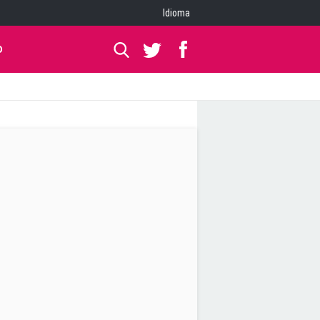
Idioma
O