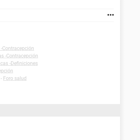
 -Contracepción
as -Contracepción
icas -Definiciones
epción
-
Foro salud