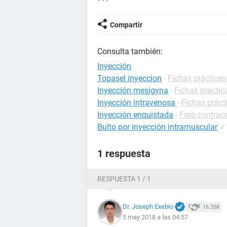
Compartir
Consulta también:
Inyección
Topasel inyeccion
-
Fichas prácticas
Inyección mesigyna
-
Fichas práctic
Inyección intravenosa
-
Fichas práct
Inyección enquistada
-
Foro contrac
Bulto por inyección intramuscular
✓
1 respuesta
RESPUESTA 1 / 1
Dr. Joseph Exebio
16.358
5 may 2018 a las 04:57