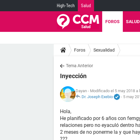
High-Tech
Salud
FOROS
SALUD
Foros
Sexualidad
Tema Anterior
Inyección
Dayan
- Modificado el 5 may 2018 a 
Dr. Joseph Exebio
-
5 may 201
Hola,
He planificado por 6 años con femgy
relaciones pero no eyaculó dentro h
2 meses de no ponerme la y que ha
???