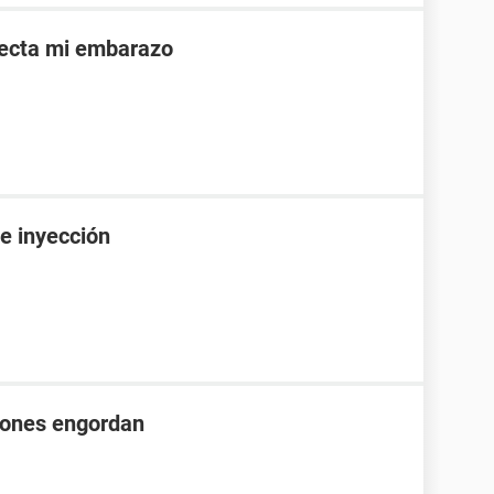
afecta mi embarazo
e inyección
iones engordan