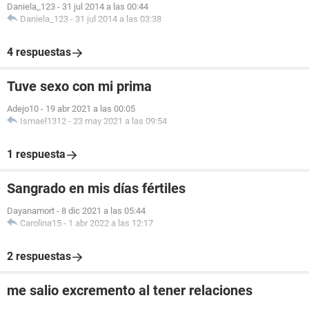
Daniela_123
-
31 jul 2014 a las 00:44
Daniela_123
-
31 jul 2014 a las 03:38
4 respuestas
Tuve sexo con mi prima
Adejo10
-
19 abr 2021 a las 00:05
Ismael1312
-
23 may 2021 a las 09:54
1 respuesta
Sangrado en mis días fértiles
Dayanamort
-
8 dic 2021 a las 05:44
Carolina15
-
1 abr 2022 a las 12:17
2 respuestas
me salio excremento al tener relaciones