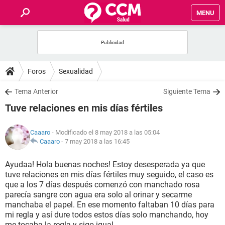
MENU
INICIO
FOROS
Foros
Sexualidad
SALUD
Tema Anterior
Siguiente Tema
Tuve relaciones en mis días fértiles
FAMILIA
Caaaro
- Modificado el 8 may 2018 a las 05:04
NUTRICIÓN
Caaaro
-
7 may 2018 a las 16:45
Ayudaa! Hola buenas noches! Estoy desesperada ya que
BIENESTAR
tuve relaciones en mis días fértiles muy seguido, el caso es
que a los 7 días después comenzó con manchado rosa
SEXUALIDAD
parecía sangre con agua era solo al orinar y secarme
manchaba el papel. En ese momento faltaban 10 días para
mi regla y así dure todos estos días solo manchando, hoy
GLOSARIO
me tocaba la regla y sigo igual