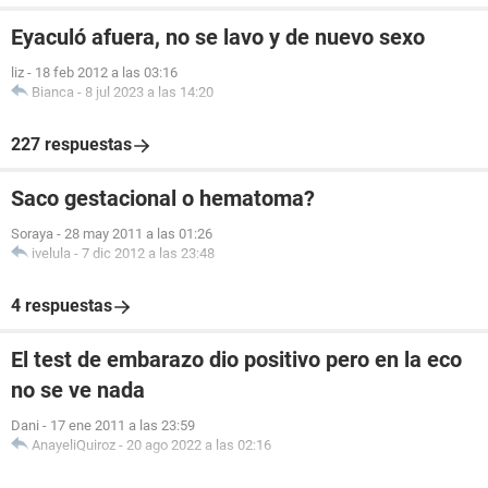
Eyaculó afuera, no se lavo y de nuevo sexo
liz
-
18 feb 2012 a las 03:16
Bianca
-
8 jul 2023 a las 14:20
227 respuestas
Saco gestacional o hematoma?
Soraya
-
28 may 2011 a las 01:26
ivelula
-
7 dic 2012 a las 23:48
4 respuestas
El test de embarazo dio positivo pero en la eco
no se ve nada
Dani
-
17 ene 2011 a las 23:59
AnayeliQuiroz
-
20 ago 2022 a las 02:16