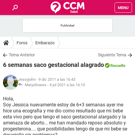
MENU
INICIO
FOROS
Foros
Embarazo
SALUD
Tema Anterior
Siguiente Tema
6 semanas saco gestacional alagrado
Resuelto
FAMILIA
Jessyjohn
- 9 dic 2011 a las 16:43
NUTRICIÓN
Maryolivares -
4 jul 2021 a las 16:10
Hola,
BIENESTAR
Soy Jessica nuevamente estoy de 6+3 semanas ayer me
hice una ecografia y me dio como resultado que mi bebe
SEXUALIDAD
esta vivo pero que tengo el saco gestacional alargado y la
amenaza de aborto... me han mandado reposo absoluto y
progesterona.... que posibilidades tengo de que mi bebe se
GLOSARIO
desarrolle sin problemas?