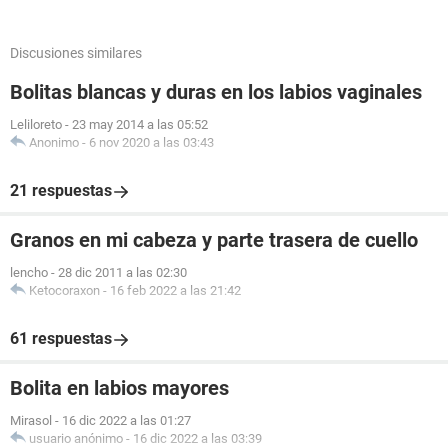
Discusiones similares
Bolitas blancas y duras en los labios vaginales
Leliloreto
-
23 may 2014 a las 05:52
Anonimo
-
6 nov 2020 a las 03:43
21 respuestas
Granos en mi cabeza y parte trasera de cuello
lencho
-
28 dic 2011 a las 02:30
Ketocoraxon
-
16 feb 2022 a las 21:42
61 respuestas
Bolita en labios mayores
Mirasol
-
16 dic 2022 a las 01:27
usuario anónimo
-
16 dic 2022 a las 03:39