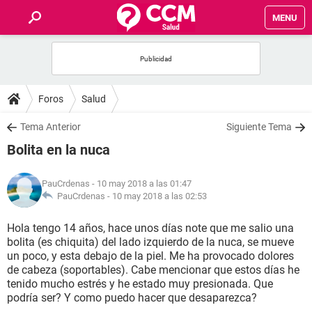
MENU
INICIO
FOROS
Foros
Salud
SALUD
Tema Anterior
Siguiente Tema
Bolita en la nuca
FAMILIA
PauCrdenas
- 10 may 2018 a las 01:47
NUTRICIÓN
PauCrdenas -
10 may 2018 a las 02:53
Hola tengo 14 años, hace unos días note que me salio una
BIENESTAR
bolita (es chiquita) del lado izquierdo de la nuca, se mueve
un poco, y esta debajo de la piel. Me ha provocado dolores
SEXUALIDAD
de cabeza (soportables). Cabe mencionar que estos días he
tenido mucho estrés y he estado muy presionada. Que
podría ser? Y como puedo hacer que desaparezca?
GLOSARIO