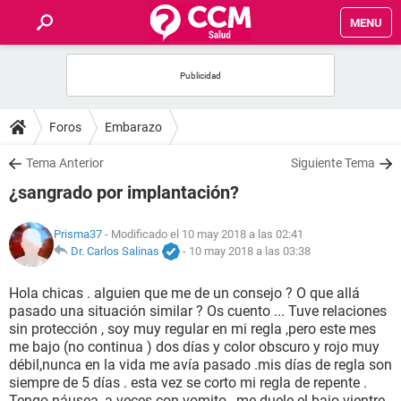
MENU
INICIO
FOROS
Foros
Embarazo
SALUD
Tema Anterior
Siguiente Tema
¿sangrado por implantación?
FAMILIA
Prisma37
- Modificado el 10 may 2018 a las 02:41
NUTRICIÓN
Dr. Carlos Salinas
-
10 may 2018 a las 03:38
Hola chicas . alguien que me de un consejo ? O que allá
BIENESTAR
pasado una situación similar ? Os cuento ... Tuve relaciones
sin protección , soy muy regular en mi regla ,pero este mes
SEXUALIDAD
me bajo (no continua ) dos días y color obscuro y rojo muy
débil,nunca en la vida me avía pasado .mis días de regla son
siempre de 5 días . esta vez se corto mi regla de repente .
GLOSARIO
Tengo náusea, a veces con vomito , me duele el bajo vientre