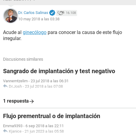
Dr. Carlos Salinas
16.108
10 may 2018 a las 03:38
Acude al
ginecólogo
para conocer la causa de este flujo
irregular.
Discusiones similares
Sangrado de implantación y test negativo
Vannemtzelim
-
23 jul 2018 a las 06:31
Dr.Josh
-
23 jul 2018 a las 07:08
1 respuesta
Flujo prementrual o de implantación
Emma9393
-
6 sep 2018 a las 22:11
Kjanice
-
21 jun 2023 a las 05:58