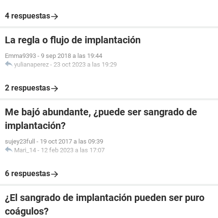
4 respuestas
La regla o flujo de implantación
Emma9393
-
9 sep 2018 a las 19:44
yulianaperez
-
23 oct 2023 a las 19:29
2 respuestas
Me bajó abundante, ¿puede ser sangrado de
implantación?
sujey23full
-
19 oct 2017 a las 09:39
Mari_14
-
12 feb 2023 a las 17:07
6 respuestas
¿El sangrado de implantación pueden ser puro
coágulos?