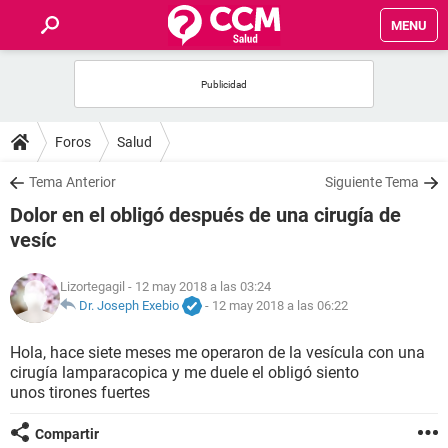
MENU
INICIO
FOROS
Foros
Salud
SALUD
Tema Anterior
Siguiente Tema
Dolor en el obligó después de una cirugía de
FAMILIA
vesíc
NUTRICIÓN
Lizortegagil
- 12 may 2018 a las 03:24
Dr. Joseph Exebio
-
12 may 2018 a las 06:22
BIENESTAR
Hola, hace siete meses me operaron de la vesícula con una
cirugía lamparacopica y me duele el obligó siento
SEXUALIDAD
unos tirones fuertes
GLOSARIO
Compartir