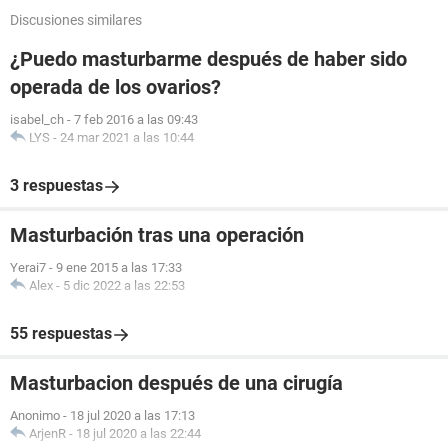
Discusiones similares
¿Puedo masturbarme después de haber sido
operada de los ovarios?
isabel_ch
-
7 feb 2016 a las 09:43
LYS
-
24 mar 2021 a las 10:44
3 respuestas
Masturbación tras una operación
Yerai7
-
9 ene 2015 a las 17:33
Alex
-
5 dic 2022 a las 22:53
55 respuestas
Masturbacion después de una cirugía
Anonimo
-
18 jul 2020 a las 17:13
ArjenR
-
18 jul 2020 a las 22:44