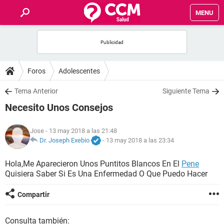
MENU
INICIO
FOROS
Foros
Adolescentes
SALUD
Tema Anterior
Siguiente Tema
Necesito Unos Consejos
FAMILIA
Jose
- 13 may 2018 a las 21:48
NUTRICIÓN
Dr. Joseph Exebio
-
13 may 2018 a las 23:34
Hola,Me Aparecieron Unos Puntitos Blancos En El
Pene
BIENESTAR
Quisiera Saber Si Es Una Enfermedad O Que Puedo Hacer
SEXUALIDAD
Compartir
GLOSARIO
Consulta también: