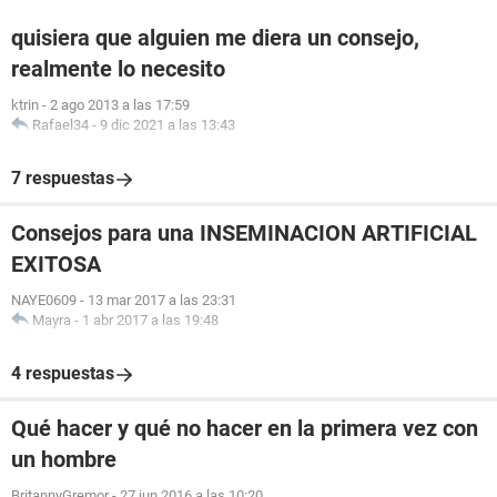
quisiera que alguien me diera un consejo,
realmente lo necesito
ktrin
-
2 ago 2013 a las 17:59
Rafael34
-
9 dic 2021 a las 13:43
7 respuestas
Consejos para una INSEMINACION ARTIFICIAL
EXITOSA
NAYE0609
-
13 mar 2017 a las 23:31
Mayra
-
1 abr 2017 a las 19:48
4 respuestas
Qué hacer y qué no hacer en la primera vez con
un hombre
BritannyGremor
-
27 jun 2016 a las 10:20