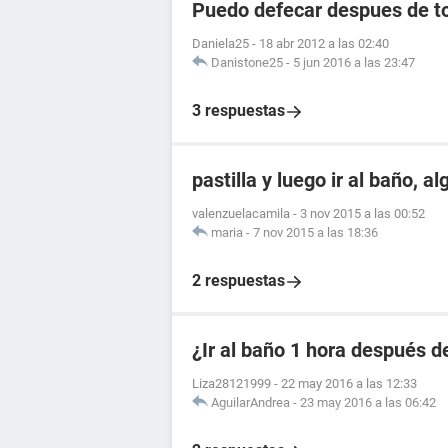
Puedo defecar despues de to
Daniela25
-
18 abr 2012 a las 02:40
Danistone25
-
5 jun 2016 a las 23:47
3 respuestas
pastilla y luego ir al baño, a
valenzuelacamila
-
3 nov 2015 a las 00:52
maria
-
7 nov 2015 a las 18:36
2 respuestas
¿Ir al baño 1 hora después de
Liza28121999
-
22 may 2016 a las 12:33
AguilarAndrea
-
23 may 2016 a las 06:42