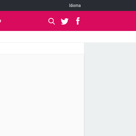
Idioma
O