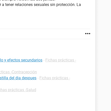
a tener relaciones sexuales sin protección. La
rlo y efectos secundarios
-
Fichas prácticas -
cticas -Contracepción
tilla del dia despues
-
Fichas prácticas -
chas prácticas -Salud