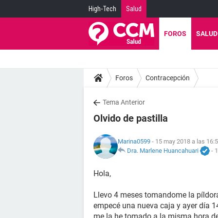
High-Tech
Salud
FOROS
SALUD
Foros
Contracepción
Tema Anterior
Olvido de pastilla
Marina0599
- 15 may 2018 a las 16:
Dra. Marlene Huancahuari
-
1
Hola,
Llevo 4 meses tomandome la píldora
empecé una nueva caja y ayer día 1
me la he tomado a la misma hora de