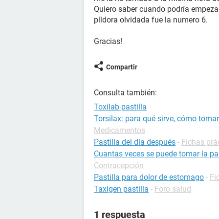
Quiero saber cuando podría empezar 
píldora olvidada fue la numero 6.
Gracias!
Compartir
Consulta también:
Toxilab pastilla
Torsilax: para qué sirve, cómo toma
Medicamentos
Pastilla del dia después
-
Fichas prá
Cuantas veces se puede tomar la pas
Contracepción
Pastilla para dolor de estomago
-
Fi
Taxigen pastilla
-
Foro salud
1 respuesta