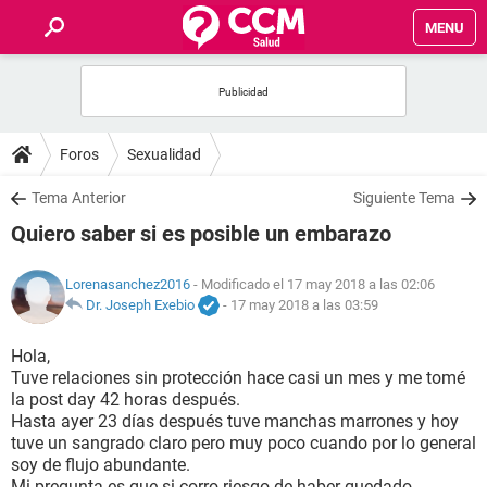
MENU
INICIO
FOROS
Foros
Sexualidad
SALUD
Tema Anterior
Siguiente Tema
Quiero saber si es posible un embarazo
FAMILIA
Lorenasanchez2016
- Modificado el 17 may 2018 a las 02:06
NUTRICIÓN
Dr. Joseph Exebio
-
17 may 2018 a las 03:59
Hola,
BIENESTAR
Tuve relaciones sin protección hace casi un mes y me tomé
la post day 42 horas después.
SEXUALIDAD
Hasta ayer 23 días después tuve manchas marrones y hoy
tuve un sangrado claro pero muy poco cuando por lo general
soy de flujo abundante.
GLOSARIO
Mi pregunta es que si corro riesgo de haber quedado