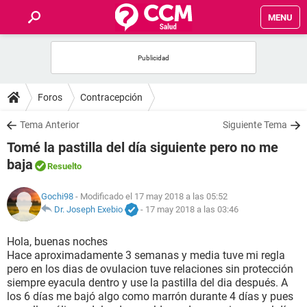
MENU
INICIO
FOROS
Foros
Contracepción
SALUD
Tema Anterior
Siguiente Tema
Tomé la pastilla del día siguiente pero no me
FAMILIA
baja
Resuelto
NUTRICIÓN
Gochi98
- Modificado el 17 may 2018 a las 05:52
Dr. Joseph Exebio
-
17 may 2018 a las 03:46
BIENESTAR
Hola, buenas noches
Hace aproximadamente 3 semanas y media tuve mi regla
SEXUALIDAD
pero en los dias de ovulacion tuve relaciones sin protección
siempre eyacula dentro y use la pastilla del dia después. A
los 6 días me bajó algo como marrón durante 4 días y pues
GLOSARIO