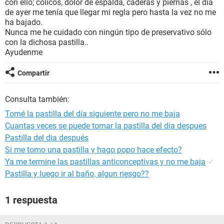
con ello; cólicos, dolor de espalda, caderas y piernas , el día
de ayer me tenía que llegar mi regla pero hasta la vez no me
ha bajado.
Nunca me he cuidado con ningún tipo de preservativo sólo
con la dichosa pastilla..
Ayudenme
Compartir
Consulta también:
Tomé la pastilla del día siguiente pero no me baja
Cuantas veces se puede tomar la pastilla del dia despues
Pastilla del dia después
Si me tomo una pastilla y hago popo hace efecto?
Ya me termine las pastillas anticonceptivas y no me baja
✓
Pastilla y luego ir al baño, algun riesgo??
1 respuesta