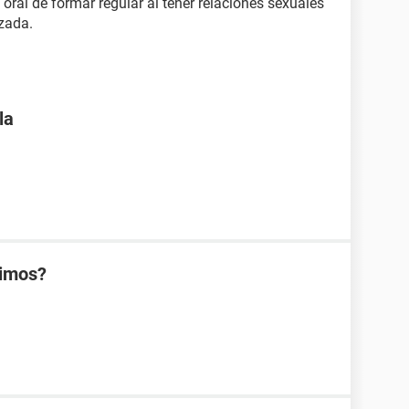
 oral de formar regular al tener relaciones sexuales
zada.
la
rimos?