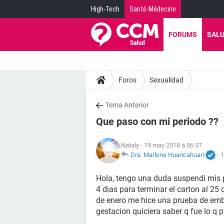
High-Tech
Santé-Médecine
FORUMS
SAL
Foros
Sexualidad
Tema Anterior
Que paso con mi periodo ??
Nataly
- 19 may 2018 à 06:37
Dra. Marlene Huancahuari
-
1
Hola, tengo una duda suspendi mis pa
4 dias para terminar el carton al 25 
de enero me hice una prueba de emb
gestacion quiciera saber q fue lo q 