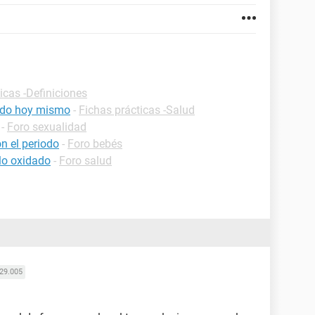
icas -Definiciones
iodo hoy mismo
-
Fichas prácticas -Salud
-
Foro sexualidad
on el periodo
-
Foro bebés
llo oxidado
-
Foro salud
29.005