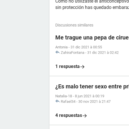
Como no utilizaste el anticonceptivo
sin protección has quedado embara
Discusiones similares
Me trague una pepa de cirue
Antonia
-
31 dic 2021 à 00:55
ZahiraFontana
-
31 dic 2021 à 02:42
1 respuesta
¿Es malo tener sexo entre p
Natalia-18
-
8 jun 2021 à 00:19
Rafael34
-
30 nov 2021 à 21:47
4 respuestas