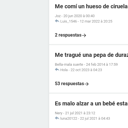
Me comí un hueso de ciruela 
Joz
-
20 jun 2020 à 00:40
Luis_1546
-
12 mar 2022 à 20:25
2 respuestas
Me tragué una pepa de dura
Bella-mala suerte
-
24 feb 2014 à 17:59
Hola
-
22 oct 2023 à 04:23
53 respuestas
Es malo alzar a un bebé esta
Nery
-
21 jul 2021 à 23:12
luna20122
-
22 jul 2021 à 04:43