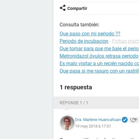
Compartir
Consulta también:
Que paso con mi periodo ??
Periodo de incubacion
-
Fichas práct
Que tomar para que me baje el per
Metronidazol óvulos retrasa periodo
Es malo visitar a un recién nacido c
Que pasa si me rasuro con un rastri
1 respuesta
RÉPONSE 1 / 1
Dra. Marlene Huancahuari
19 may 2018 à 17:01