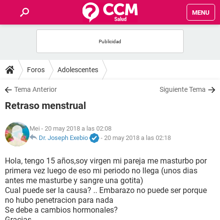
MENU
INICIO
FOROS
Foros
Adolescentes
SALUD
Tema Anterior
Siguiente Tema
Retraso menstrual
FAMILIA
Mei
- 20 may 2018 a las 02:08
NUTRICIÓN
Dr. Joseph Exebio
-
20 may 2018 a las 02:18
Hola, tengo 15 años,soy virgen mi pareja me masturbo por
BIENESTAR
primera vez luego de eso mi periodo no llega (unos dias
antes me masturbe y sangre una gotita)
SEXUALIDAD
Cual puede ser la causa? .. Embarazo no puede ser porque
no hubo penetracion para nada
Se debe a cambios hormonales?
GLOSARIO
Gracias.