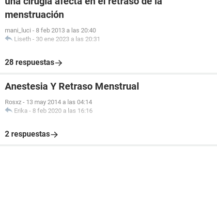
una cirugía afecta en el retraso de la
menstruación
mani_luci
-
8 feb 2013 a las 20:40
Liseth
-
30 ene 2023 a las 20:31
28 respuestas
Anestesia Y Retraso Menstrual
Rosxz
-
13 may 2014 a las 04:14
Erika
-
8 feb 2020 a las 16:16
2 respuestas