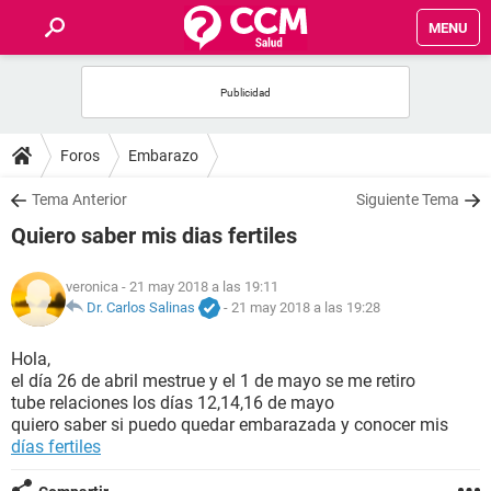
MENU
INICIO
FOROS
Foros
Embarazo
SALUD
Tema Anterior
Siguiente Tema
Quiero saber mis dias fertiles
FAMILIA
veronica
- 21 may 2018 a las 19:11
NUTRICIÓN
Dr. Carlos Salinas
-
21 may 2018 a las 19:28
Hola,
BIENESTAR
el día 26 de abril mestrue y el 1 de mayo se me retiro
tube relaciones los días 12,14,16 de mayo
SEXUALIDAD
quiero saber si puedo quedar embarazada y conocer mis
días fertiles
GLOSARIO