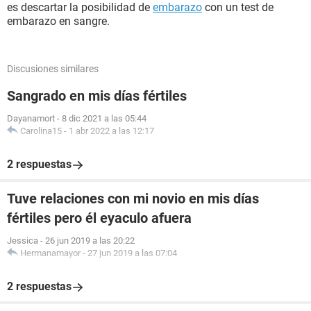
es descartar la posibilidad de
embarazo
con un test de
embarazo en sangre.
Discusiones similares
Sangrado en mis días fértiles
Dayanamort
-
8 dic 2021 a las 05:44
Carolina15
-
1 abr 2022 a las 12:17
2 respuestas
Tuve relaciones con mi novio en mis días
fértiles pero él eyaculo afuera
Jessica
-
26 jun 2019 a las 20:22
Hermanamayor
-
27 jun 2019 a las 07:04
2 respuestas