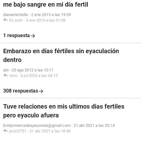
me bajo sangre en mi día fertil
dianamichelle
-
2 ene 2015 a las 19:39
Dr.Josh
-
3 ene 2015 a las 01:08
1 respuesta
Embarazo en días fértiles sin eyaculación
dentro
abi
-
25 ago 2012 a las 10:11
Vero
-
4 jul 2023 a las 04:13
308 respuestas
Tuve relaciones en mis ultimos dias fertiles
pero eyaculo afuera
Evelynmercedespezovela@gmail.com
-
21 abr 2021 a las 05:14
jessi2731
-
21 abr 2021 a las 18:48