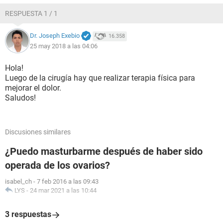
RESPUESTA 1 / 1
Dr. Joseph Exebio
16.358
25 may 2018 a las 04:06
Hola!
Luego de la cirugía hay que realizar terapia física para
mejorar el dolor.
Saludos!
Discusiones similares
¿Puedo masturbarme después de haber sido
operada de los ovarios?
isabel_ch
-
7 feb 2016 a las 09:43
LYS
-
24 mar 2021 a las 10:44
3 respuestas