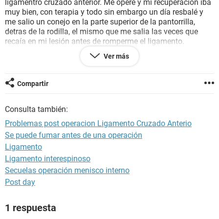
ligamentro cruzado anterior. Me operé y mi recuperación iba
muy bien, con terapia y todo sin embargo un día resbalé y
me salio un conejo en la parte superior de la pantorrilla,
detras de la rodilla, el mismo que me salia las veces que
recaía en mi lesión antes de romperme el ligamento.
Ver más
A partir de ello me duele la parte superior de la pantorrilla,
me salen conejos constantemente, sobre todo al flexionar y
me duele un poco la rodilla, al flexionar también, que podria
Compartir
ser lo que tengo? Y que podría hacer?
Espero puedan ayudarme , muchas gracias!
Consulta también:
Problemas post operacion Ligamento Cruzado Anterio
Se puede fumar antes de una operación
Ligamento
Ligamento interespinoso
Secuelas operación menisco interno
Post day
1 respuesta