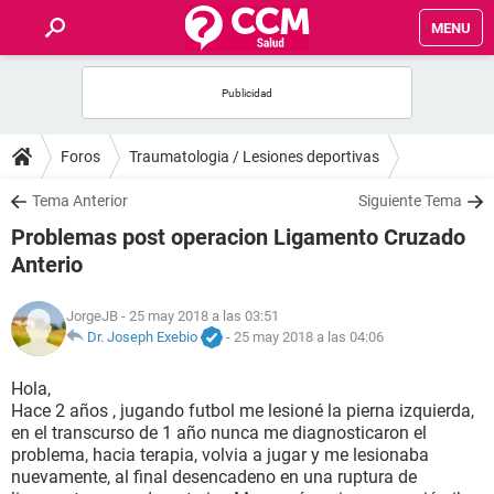
MENU
INICIO
FOROS
Foros
Traumatologia / Lesiones deportivas
SALUD
Tema Anterior
Siguiente Tema
Problemas post operacion Ligamento Cruzado
FAMILIA
Anterio
NUTRICIÓN
JorgeJB
- 25 may 2018 a las 03:51
Dr. Joseph Exebio
-
25 may 2018 a las 04:06
BIENESTAR
Hola,
Hace 2 años , jugando futbol me lesioné la pierna izquierda,
SEXUALIDAD
en el transcurso de 1 año nunca me diagnosticaron el
problema, hacia terapia, volvia a jugar y me lesionaba
nuevamente, al final desencadeno en una ruptura de
GLOSARIO