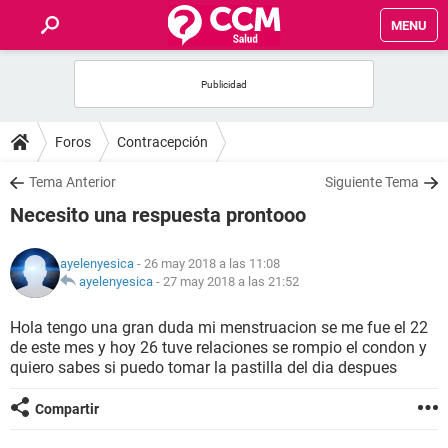
MENU
INICIO
FOROS
Foros
Contracepción
SALUD
Tema Anterior
Siguiente Tema
Necesito una respuesta prontooo
FAMILIA
ayelenyesica
- 26 may 2018 a las 11:08
NUTRICIÓN
ayelenyesica
-
27 may 2018 a las 21:52
Hola tengo una gran duda mi menstruacion se me fue el 22
BIENESTAR
de este mes y hoy 26 tuve relaciones se rompio el condon y
quiero sabes si puedo tomar la pastilla del dia despues
SEXUALIDAD
Compartir
GLOSARIO