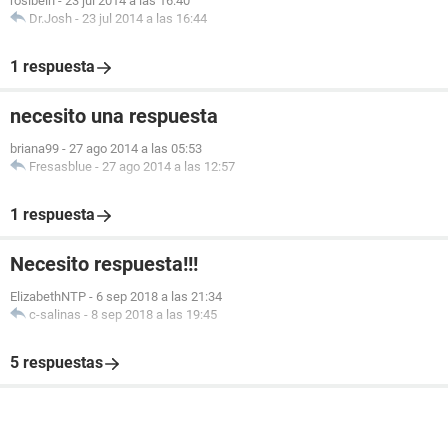
rosibelh
-
23 jul 2014 a las 16:40
Dr.Josh
-
23 jul 2014 a las 16:44
1 respuesta
necesito una respuesta
briana99
-
27 ago 2014 a las 05:53
Fresasblue
-
27 ago 2014 a las 12:57
1 respuesta
Necesito respuesta!!!
ElizabethNTP
-
6 sep 2018 a las 21:34
c-salinas
-
8 sep 2018 a las 19:45
5 respuestas