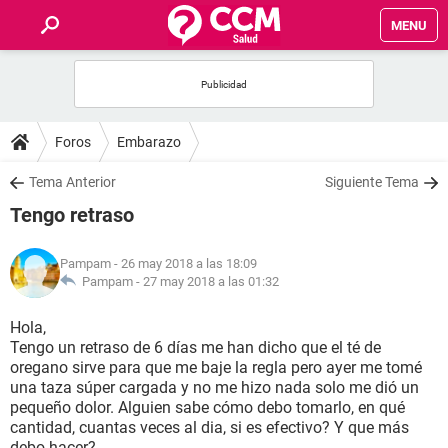
MENU
INICIO
FOROS
Foros
Embarazo
SALUD
Tema Anterior
Siguiente Tema
Tengo retraso
FAMILIA
Pampam
- 26 may 2018 a las 18:09
NUTRICIÓN
Pampam -
27 may 2018 a las 01:32
Hola,
BIENESTAR
Tengo un retraso de 6 días me han dicho que el té de
oregano sirve para que me baje la regla pero ayer me tomé
SEXUALIDAD
una taza súper cargada y no me hizo nada solo me dió un
pequeño dolor. Alguien sabe cómo debo tomarlo, en qué
cantidad, cuantas veces al dia, si es efectivo? Y que más
GLOSARIO
debo hacer?