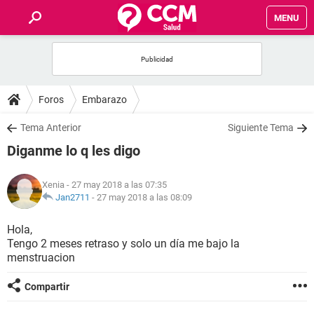
MENU
INICIO
FOROS
Foros
Embarazo
SALUD
Tema Anterior
Siguiente Tema
Diganme lo q les digo
FAMILIA
Xenia
- 27 may 2018 a las 07:35
NUTRICIÓN
Jan2711
-
27 may 2018 a las 08:09
Hola,
BIENESTAR
Tengo 2 meses retraso y solo un día me bajo la
menstruacion
SEXUALIDAD
Compartir
GLOSARIO