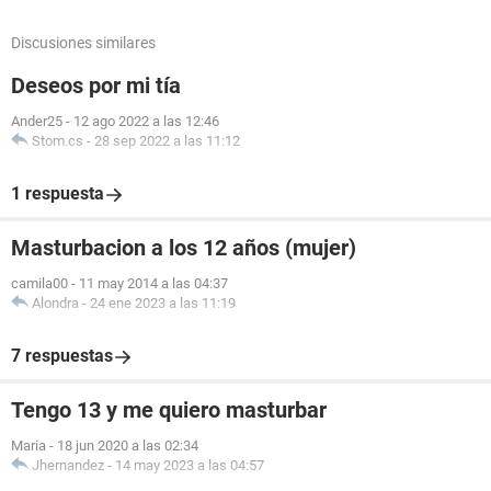
Discusiones similares
Deseos por mi tía
Ander25
-
12 ago 2022 a las 12:46
Stom.cs
-
28 sep 2022 a las 11:12
1 respuesta
Masturbacion a los 12 años (mujer)
camila00
-
11 may 2014 a las 04:37
Alondra
-
24 ene 2023 a las 11:19
7 respuestas
Tengo 13 y me quiero masturbar
Maria
-
18 jun 2020 a las 02:34
Jhernandez
-
14 may 2023 a las 04:57