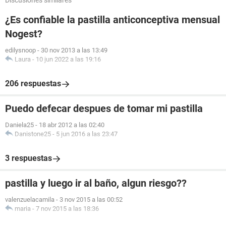
Discusiones similares
¿Es confiable la pastilla anticonceptiva mensual
Nogest?
edilysnoop
-
30 nov 2013 a las 13:49
Laura
-
10 jun 2022 a las 19:16
206 respuestas
Puedo defecar despues de tomar mi pastilla
Daniela25
-
18 abr 2012 a las 02:40
Danistone25
-
5 jun 2016 a las 23:47
3 respuestas
pastilla y luego ir al baño, algun riesgo??
valenzuelacamila
-
3 nov 2015 a las 00:52
maria
-
7 nov 2015 a las 18:36