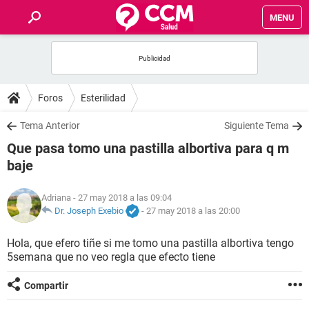
MENU
INICIO
FOROS
Foros
Esterilidad
SALUD
Tema Anterior
Siguiente Tema
Que pasa tomo una pastilla albortiva para q m
FAMILIA
baje
NUTRICIÓN
Adriana
- 27 may 2018 a las 09:04
Dr. Joseph Exebio
-
27 may 2018 a las 20:00
BIENESTAR
Hola, que efero tiñe si me tomo una pastilla albortiva tengo
5semana que no veo regla que efecto tiene
SEXUALIDAD
Compartir
GLOSARIO