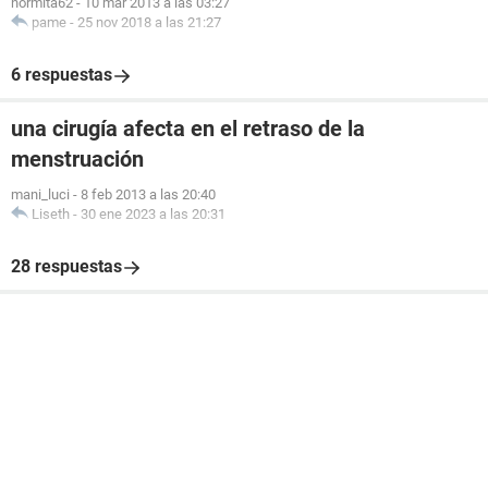
normita62
-
10 mar 2013 a las 03:27
pame
-
25 nov 2018 a las 21:27
6 respuestas
una cirugía afecta en el retraso de la
menstruación
mani_luci
-
8 feb 2013 a las 20:40
Liseth
-
30 ene 2023 a las 20:31
28 respuestas