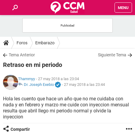
MENU
INICIO
FOROS
Foros
Embarazo
SALUD
Tema Anterior
Siguiente Tema
Retraso en mi periodo
FAMILIA
Thammyy
- 27 may 2018 a las 23:04
NUTRICIÓN
Dr. Joseph Exebio
-
27 may 2018 a las 23:44
Hola les cuento que hace un año que no me cuidaba con
BIENESTAR
nada y en febrero y marzo me cuide con inyeccion mensual
resulta que abril llego mi periodo normal y olvide la
SEXUALIDAD
inyeccion
Compartir
GLOSARIO