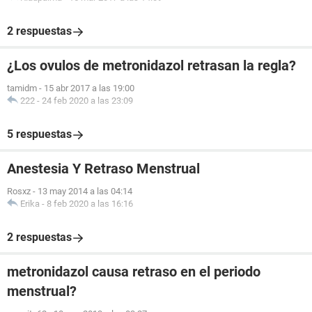
2 respuestas
¿Los ovulos de metronidazol retrasan la regla?
tamidm
-
15 abr 2017 a las 19:00
222
-
24 feb 2020 a las 23:09
5 respuestas
Anestesia Y Retraso Menstrual
Rosxz
-
13 may 2014 a las 04:14
Erika
-
8 feb 2020 a las 16:16
2 respuestas
metronidazol causa retraso en el periodo
menstrual?