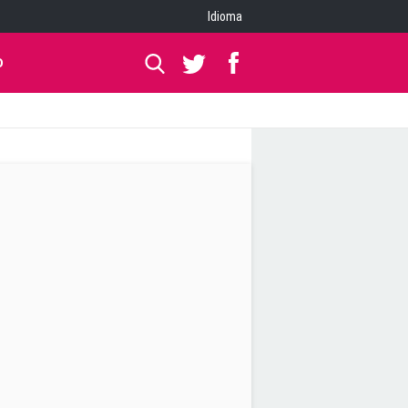
Idioma
O