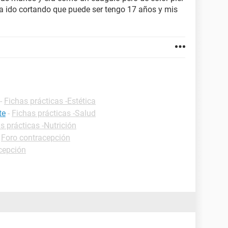
a ido cortando que puede ser tengo 17 años y mis
-
Fichas prácticas -Estética
te
-
Fichas prácticas -Salud
s prácticas -Nutrición
-
Foro contracepción
cepción