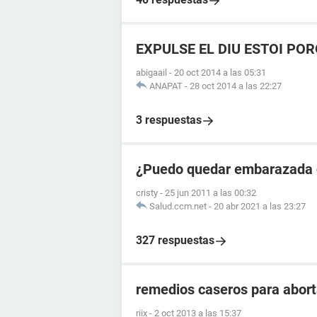
EXPULSE EL DIU ESTOI POR
abigaail
-
20 oct 2014 a las 05:31
ANAPAT
-
28 oct 2014 a las 22:27
3 respuestas
¿Puedo quedar embarazada d
cristy
-
25 jun 2011 a las 00:32
Salud.ccm.net
-
20 abr 2021 a las 23:27
327 respuestas
remedios caseros para abort
riix
-
2 oct 2013 a las 15:37