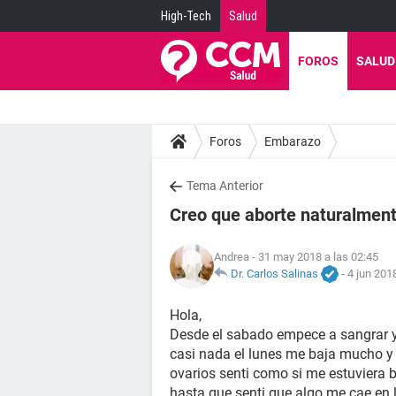
High-Tech
Salud
FOROS
SALUD
Foros
Embarazo
Tema Anterior
Creo que aborte naturalmen
Andrea
- 31 may 2018 a las 02:45
Dr. Carlos Salinas
-
4 jun 201
Hola,
Desde el sabado empece a sangrar y
casi nada el lunes me baja mucho y 
ovarios senti como si me estuviera b
hasta que senti que algo me cae en 