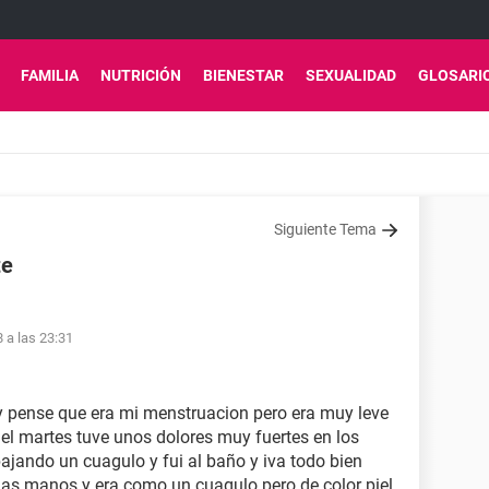
FAMILIA
NUTRICIÓN
BIENESTAR
SEXUALIDAD
GLOSARI
Siguiente Tema
te
8 a las 23:31
 pense que era mi menstruacion pero era muy leve
el martes tuve unos dolores muy fuertes en los
ajando un cuagulo y fui al baño y iva todo bien
las manos y era como un cuagulo pero de color piel