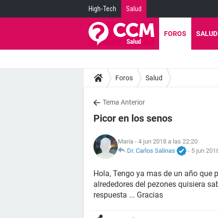
High-Tech
Salud
FOROS
SALUD
Foros
Salud
Tema Anterior
Picor en los senos
Maria
- 4 jun 2018 a las 22:20
Dr. Carlos Salinas
-
5 jun 201
Hola, Tengo ya mas de un año que
alrededores del pezones quisiera sa
respuesta ... Gracias