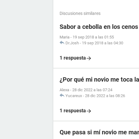
Discusiones similares
Sabor a cebolla en los cenos
Maria
-
19 sep 2018 a las 01:55
Dr.Josh
-
19 sep 2018 a las 04:30
1 respuesta
¿Por qué mi novio me toca la
Alexa
-
28 dic 2022 a las 07:24
Yucareux
-
28 dic 2022 a las 08:26
1 respuesta
Que pasa si mí novio me ma