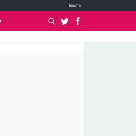
Idioma
O