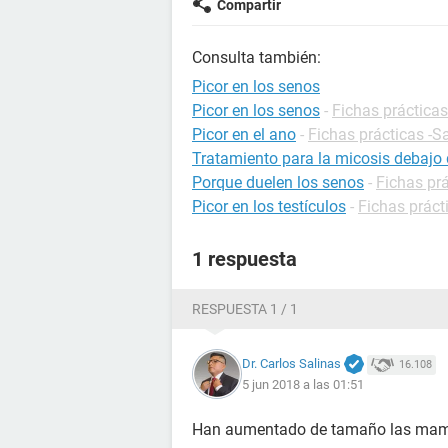
Compartir
Consulta también:
Picor en los senos
Picor en los senos
-
Fichas prácticas
Picor en el ano
-
Fichas prácticas -S
Tratamiento para la micosis debajo 
Porque duelen los senos
-
Fichas prá
Picor en los testículos
-
Fichas práct
1 respuesta
RESPUESTA 1 / 1
Dr. Carlos Salinas
16.108
5 jun 2018 a las 01:51
Han aumentado de tamaño las ma