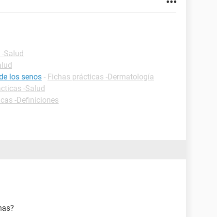
 -Salud
alud
de los senos
-
Fichas prácticas -Dermatología
cticas -Salud
icas -Definiciones
mas?