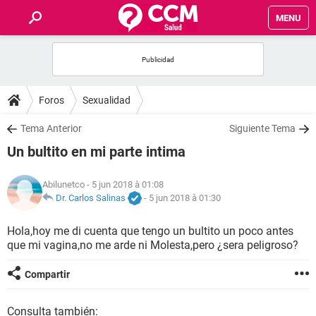
MENU
INICIO
FORUMS
Foros
Sexualidad
SALUD
Tema Anterior
Siguiente Tema
Un bultito en mi parte intima
FAMILIA
Abilunetco
- 5 jun 2018 à 01:08
NUTRICIÓN
Dr. Carlos Salinas
-
5 jun 2018 à 01:30
Hola,hoy me di cuenta que tengo un bultito un poco antes
BIENESTAR
que mi vagina,no me arde ni Molesta,pero ¿sera peligroso?
SEXUALIDAD
Compartir
GLOSARIO
Consulta también: