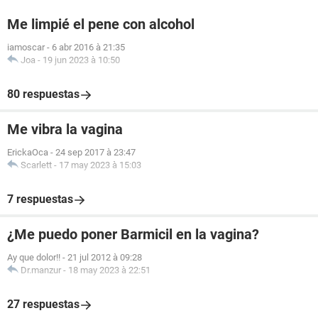
Me limpié el pene con alcohol
iamoscar
-
6 abr 2016 à 21:35
Joa
-
19 jun 2023 à 10:50
80 respuestas
Me vibra la vagina
ErickaOca
-
24 sep 2017 à 23:47
Scarlett
-
17 may 2023 à 15:03
7 respuestas
¿Me puedo poner Barmicil en la vagina?
Ay que dolor!!
-
21 jul 2012 à 09:28
Dr.manzur
-
18 may 2023 à 22:51
27 respuestas