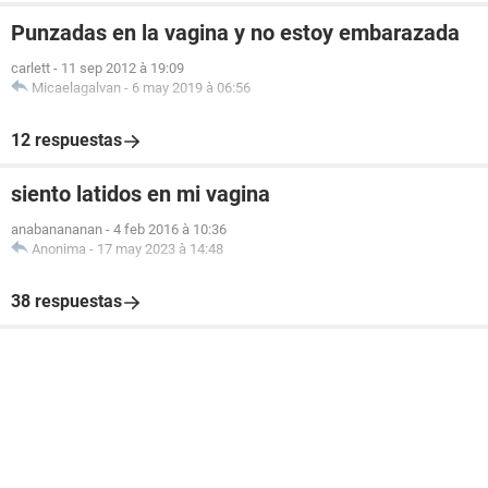
Punzadas en la vagina y no estoy embarazada
carlett
-
11 sep 2012 à 19:09
Micaelagalvan
-
6 may 2019 à 06:56
12 respuestas
siento latidos en mi vagina
anabanananan
-
4 feb 2016 à 10:36
Anonima
-
17 may 2023 à 14:48
38 respuestas