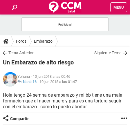
MENU
INICIO
FOROS
Foros
Embarazo
SALUD
Tema Anterior
Siguiente Tema
Un Embarazo de alto riesgo
FAMILIA
Yohana
- 10 jun 2018 a las 00:46
NUTRICIÓN
Nanis16
-
10 jun 2018 a las 01:47
Hola tengo 24 semna de embarazo y mi bb tiene una mala
BIENESTAR
formacion que al nacer muere y para es una tortura seguir
con el embarazo...como lo puedo abortar..
SEXUALIDAD
Compartir
GLOSARIO