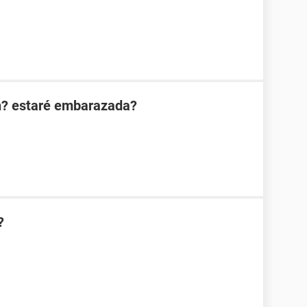
n? estaré embarazada?
?