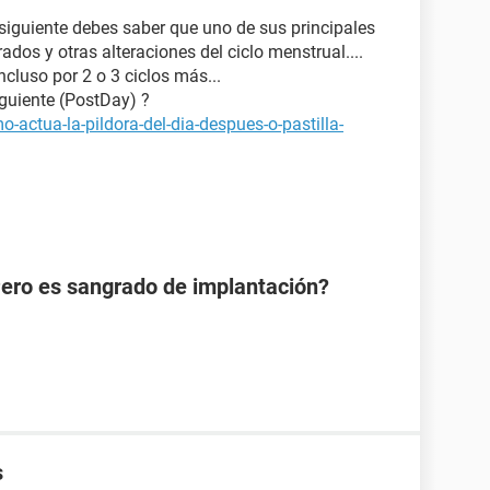
 siguiente debes saber que uno de sus principales
rados y otras alteraciones del ciclo menstrual....
ncluso por 2 o 3 ciclos más...
iguiente (PostDay) ?
-actua-la-pildora-del-dia-despues-o-pastilla-
Pero es sangrado de implantación?
s