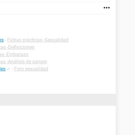
es
-
Fichas prácticas -Sexualidad
cas -Definiciones
cas -Embarazo
cas -Análisis de sangre
les
✓
-
Foro sexualidad