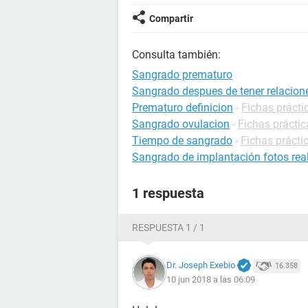
Compartir
Consulta también:
Sangrado prematuro
Sangrado despues de tener relacion
Prematuro definicion
-
Fichas prácti
Sangrado ovulacion
-
Fichas prácti
Tiempo de sangrado
-
Fichas prácti
Sangrado de implantación fotos rea
1 respuesta
RESPUESTA 1 / 1
Dr. Joseph Exebio
16.358
10 jun 2018 a las 06:09