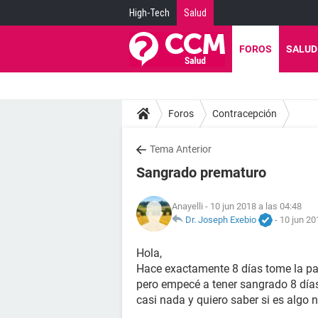
High-Tech
Salud
FOROS
SALUD
Foros
Contracepción
Tema Anterior
Sangrado prematuro
Anayelli
- 10 jun 2018 a las 04:48
Dr. Joseph Exebio
-
10 jun 20
Hola,
Hace exactamente 8 días tome la pas
pero empecé a tener sangrado 8 día
casi nada y quiero saber si es algo 