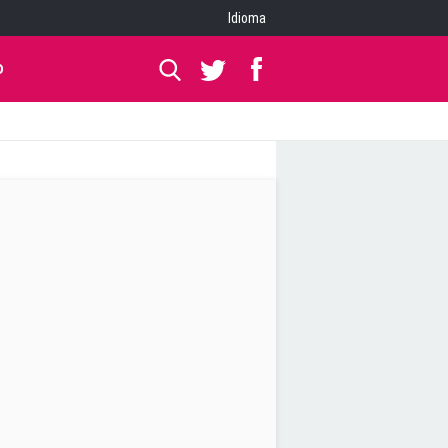
Idioma
O