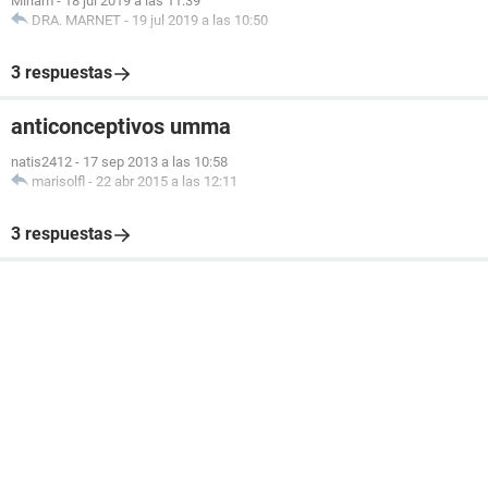
Miriam
-
18 jul 2019 a las 11:39
DRA. MARNET
-
19 jul 2019 a las 10:50
3 respuestas
anticonceptivos umma
natis2412
-
17 sep 2013 a las 10:58
marisolfl
-
22 abr 2015 a las 12:11
3 respuestas