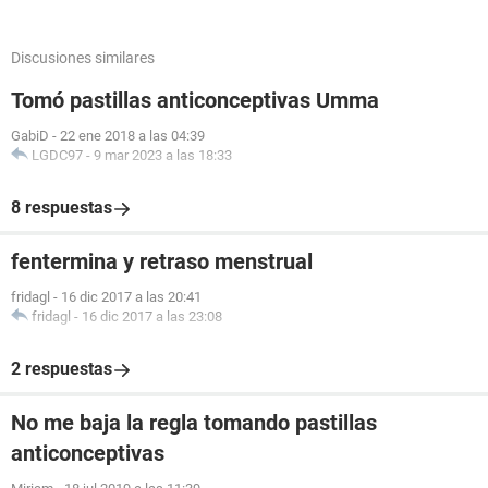
Discusiones similares
Tomó pastillas anticonceptivas Umma
GabiD
-
22 ene 2018 a las 04:39
LGDC97
-
9 mar 2023 a las 18:33
8 respuestas
fentermina y retraso menstrual
fridagl
-
16 dic 2017 a las 20:41
fridagl
-
16 dic 2017 a las 23:08
2 respuestas
No me baja la regla tomando pastillas
anticonceptivas