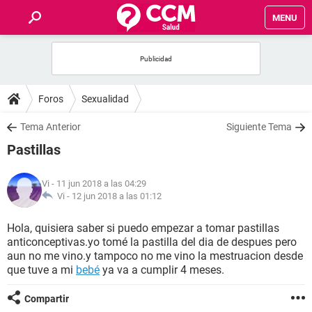
MENU
INICIO
FOROS
Foros
Sexualidad
SALUD
Tema Anterior
Siguiente Tema
Pastillas
FAMILIA
Vi
- 11 jun 2018 a las 04:29
NUTRICIÓN
Vi -
12 jun 2018 a las 01:12
Hola, quisiera saber si puedo empezar a tomar pastillas
BIENESTAR
anticonceptivas.yo tomé la pastilla del dia de despues pero
aun no me vino.y tampoco no me vino la mestruacion desde
SEXUALIDAD
que tuve a mi
bebé
ya va a cumplir 4 meses.
Compartir
GLOSARIO