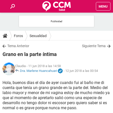
MENU
INICIO
FOROS
Foros
Sexualidad
SALUD
Tema Anterior
Siguiente Tema
Grano en la parte íntima
FAMILIA
Claudia
- 11 jun 2018 a las 14:58
NUTRICIÓN
Dra. Marlene Huancahuari
-
12 jun 2018 a las 00:54
Hola, buenos días el día de ayer cuando fui al baño me di
BIENESTAR
cuenta que tenía un grano grande en la parte del. Medio del
labio mayor y menor de mi vagina estoy de mucho miedo ya
SEXUALIDAD
que al momento de apretarlo salió como una especie de
desarrollo no tengo dolor ni escosor pero quiero saber si es
normal o es grave porque nunca me paso.
GLOSARIO