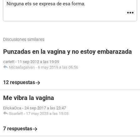
Ninguna ets se expresa de esa forma.
Discusiones similares
Punzadas en la vagina y no estoy embarazada
carlett
-
11 sep 2012 a las 19:09
Micaelagalvan
-
6 may 2019 a las 06:56
12 respuestas
Me vibra la vagina
ErickaOca
-
24 sep 2017 a las 23:47
Scarlett
-
17 may 2023 a las 15:03
7 respuestas