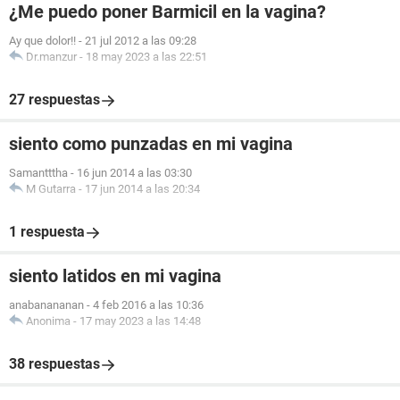
¿Me puedo poner Barmicil en la vagina?
Ay que dolor!!
-
21 jul 2012 a las 09:28
Dr.manzur
-
18 may 2023 a las 22:51
27 respuestas
siento como punzadas en mi vagina
Samantttha
-
16 jun 2014 a las 03:30
M Gutarra
-
17 jun 2014 a las 20:34
1 respuesta
siento latidos en mi vagina
anabanananan
-
4 feb 2016 a las 10:36
Anonima
-
17 may 2023 a las 14:48
38 respuestas