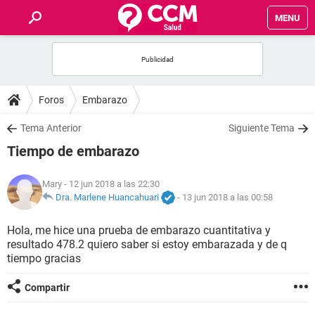
MENU
INICIO
FOROS
Foros
Embarazo
SALUD
Tema Anterior
Siguiente Tema
Tiempo de embarazo
FAMILIA
Mary
- 12 jun 2018 a las 22:30
NUTRICIÓN
Dra. Marlene Huancahuari
-
13 jun 2018 a las 00:58
Hola, me hice una prueba de embarazo cuantitativa y
BIENESTAR
resultado 478.2 quiero saber si estoy embarazada y de q
tiempo gracias
SEXUALIDAD
Compartir
GLOSARIO