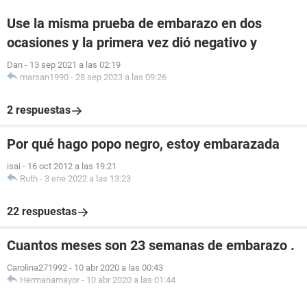
Use la misma prueba de embarazo en dos
ocasiones y la primera vez dió negativo y
Dan
-
13 sep 2021 a las 02:19
marsan1990
-
28 sep 2023 a las 09:26
2 respuestas
Por qué hago popo negro, estoy embarazada
isai
-
16 oct 2012 a las 19:21
Ruth
-
3 ene 2022 a las 13:23
22 respuestas
Cuantos meses son 23 semanas de embarazo .
Carolina271992
-
10 abr 2020 a las 00:43
Hermanamayor
-
10 abr 2020 a las 01:44