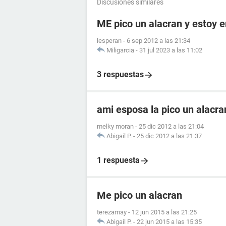
Discusiones similares
ME pico un alacran y estoy
lesperan
-
6 sep 2012 a las 21:34
Miligarcia
-
31 jul 2023 a las 11:02
3 respuestas
ami esposa la pico un alacr
melky moran
-
25 dic 2012 a las 21:04
Abigail P.
-
25 dic 2012 a las 21:37
1 respuesta
Me pico un alacran
terezamay
-
12 jun 2015 a las 21:25
Abigail P.
-
22 jun 2015 a las 15:35