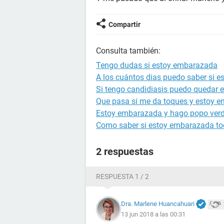
Compartir
Consulta también:
Tengo dudas si estoy embarazada
A los cuántos dias puedo saber si 
Si tengo candidiasis puedo quedar
Que pasa si me da toques y estoy 
Estoy embarazada y hago popo ver
Como saber si estoy embarazada to
2 respuestas
RESPUESTA 1 / 2
Dra. Marlene Huancahuari
13 jun 2018 a las 00:31