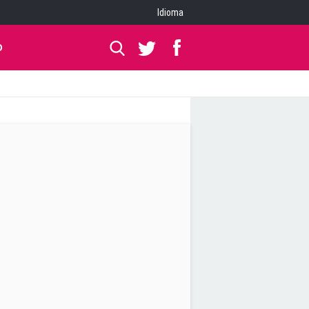
Idioma
O