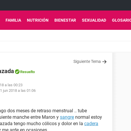
FAMILIA
NUTRICIÓN
BIENESTAR
SEXUALIDAD
GLOSARI
Siguiente Tema
azada
Resuelto
18 a las 00:23
1 jun 2018 a las 01:06
go dos meses de retraso menstrual .. tube
iguiente manche entre Maron y
sangre
normal estoy
azada tengo mucho cólicos y dolor en la
cadera
y me arde en ocasiones