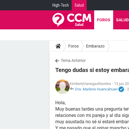
High-Tech
Salud
FOROS
SALUD
Foros
Embarazo
Tema Anterior
Tengo dudas si estoy embar
KimberlyVanegasRaveles
- 13 jun 20
Dra. Marlene Huancahuari
-
2
Hola,
Muy buenas tardes una pregunta ten
relaciones con mi pareja y al día s
muy asustada no sé si estaré embar
Y me pasado que al orinar mancho 