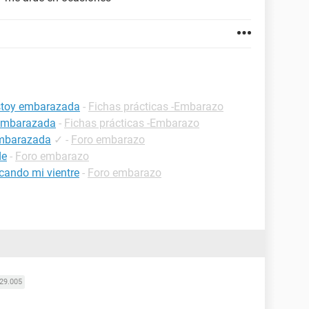
estoy embarazada
-
Fichas prácticas -Embarazo
 embarazada
-
Fichas prácticas -Embarazo
embarazada
✓
-
Foro embarazo
de
-
Foro embarazo
cando mi vientre
-
Foro embarazo
29.005