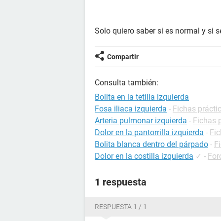
Solo quiero saber si es normal y si 
Compartir
Consulta también:
Bolita en la tetilla izquierda
Fosa iliaca izquierda
-
Fichas prácti
Arteria pulmonar izquierda
-
Fichas p
Dolor en la pantorrilla izquierda
-
Fic
Bolita blanca dentro del párpado
-
F
Dolor en la costilla izquierda
✓
-
For
1 respuesta
RESPUESTA 1 / 1