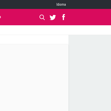
Idioma
O