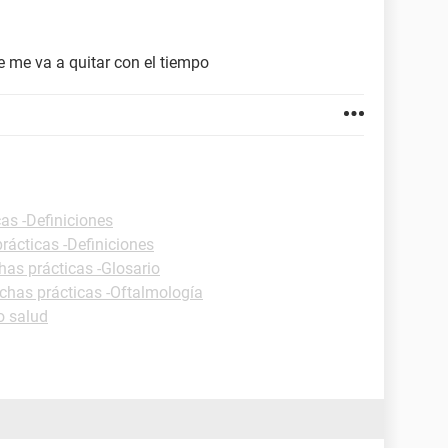
se me va a quitar con el tiempo
cas -Definiciones
rácticas -Definiciones
has prácticas -Glosario
ichas prácticas -Oftalmología
o salud