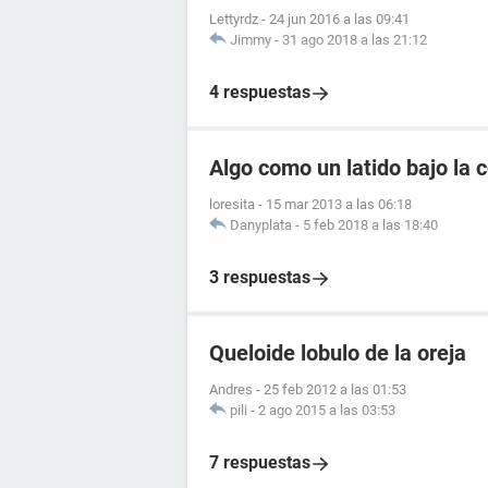
Lettyrdz
-
24 jun 2016 a las 09:41
Jimmy
-
31 ago 2018 a las 21:12
4 respuestas
Algo como un latido bajo la c
loresita
-
15 mar 2013 a las 06:18
Danyplata
-
5 feb 2018 a las 18:40
3 respuestas
Queloide lobulo de la oreja
Andres
-
25 feb 2012 a las 01:53
pili
-
2 ago 2015 a las 03:53
7 respuestas