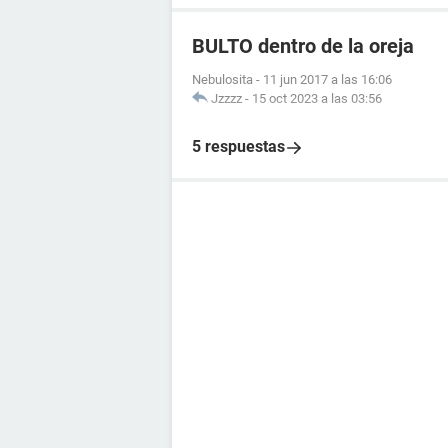
BULTO dentro de la oreja
Nebulosita
-
11 jun 2017 a las 16:06
Jzzzz
-
15 oct 2023 a las 03:56
5 respuestas