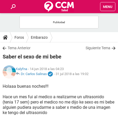
MENU
INICIO
FOROS
Foros
Embarazo
SALUD
Tema Anterior
Siguiente Tema
Saber el sexo de mi bebe
FAMILIA
Kalyfna
- 14 jun 2018 a las 04:23
NUTRICIÓN
Dr. Carlos Salinas
-
31 jul 2018 a las 19:02
Holaaa buenas noches!!!
BIENESTAR
Hace un mes fui al medico a realizarme un ultrasonido
SEXUALIDAD
(tenia 17 sem) pero el medico no me dijo ke sexo es mi bebe
alguien pudiera ayudarme a saber x medio de una imagen
ke tengo del ultrasonido
GLOSARIO