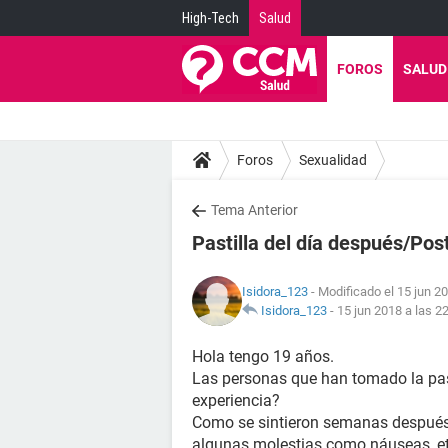
High-Tech
Salud
FOROS
SALUD
Foros
Sexualidad
Tema Anterior
Pastilla del día después/Pos
Isidora_123
- Modificado el 15 jun 20
Isidora_123
-
15 jun 2018 a las 2
Hola tengo 19 años.
Las personas que han tomado la pas
experiencia?
Como se sintieron semanas después 
algunas molestias como náuseas, etc