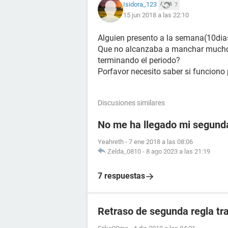
Isidora_123
7
15 jun 2018 a las 22:10
Alguien presento a la semana(10dia
Que no alcanzaba a manchar mucho l
terminando el periodo?
Porfavor necesito saber si funciono
Discusiones similares
No me ha llegado mi segunda
Yeahreth
-
7 ene 2018 a las 08:06
Zelda_0810
-
8 ago 2023 a las 21:19
7 respuestas
Retraso de segunda regla tr