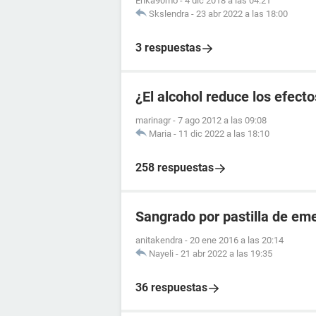
Erika90mo
-
4 dic 2018 a las 04:21
Skslendra
-
23 abr 2022 a las 18:00
3 respuestas
¿El alcohol reduce los efecto
marinagr
-
7 ago 2012 a las 09:08
Maria
-
11 dic 2022 a las 18:10
258 respuestas
Sangrado por pastilla de e
anitakendra
-
20 ene 2016 a las 20:14
Nayeli
-
21 abr 2022 a las 19:35
36 respuestas