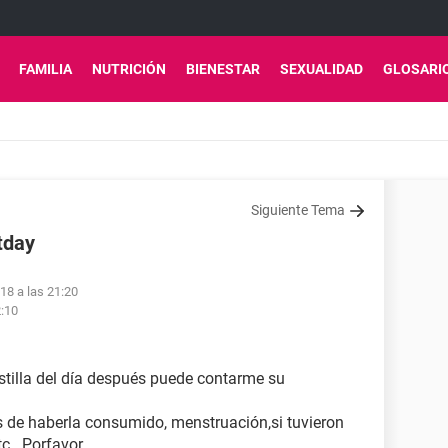
FAMILIA
NUTRICIÓN
BIENESTAR
SEXUALIDAD
GLOSARI
Siguiente Tema
tday
18 a las 21:20
2:10
tilla del día después puede contarme su
de haberla consumido, menstruación,si tuvieron
 . Porfavor.