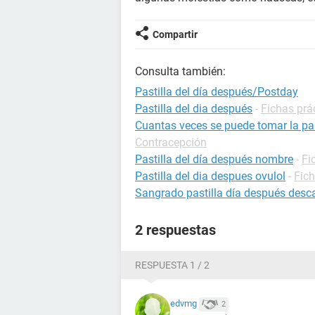
Compartir
Consulta también:
Pastilla del día después/Postday
Pastilla del dia después
-
Fichas prá
Cuantas veces se puede tomar la pas
Contracepción
Pastilla del día después nombre
-
Fi
Pastilla del dia despues ovulol
-
Fic
Sangrado pastilla día después des
2 respuestas
RESPUESTA 1 / 2
edvmg
2