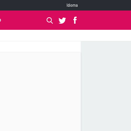
Idioma
O