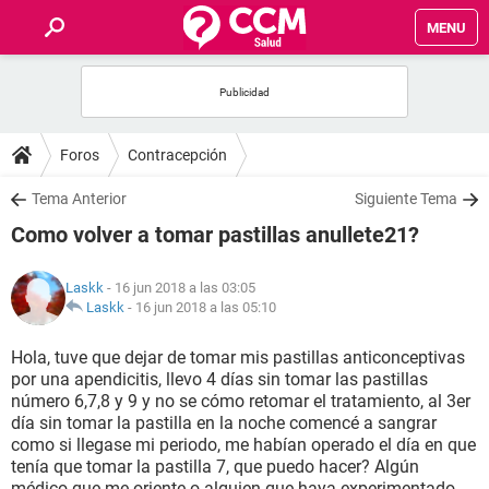
MENU
INICIO
FOROS
Foros
Contracepción
SALUD
Tema Anterior
Siguiente Tema
Como volver a tomar pastillas anullete21?
FAMILIA
Laskk
- 16 jun 2018 a las 03:05
NUTRICIÓN
Laskk
-
16 jun 2018 a las 05:10
Hola, tuve que dejar de tomar mis pastillas anticonceptivas
BIENESTAR
por una apendicitis, llevo 4 días sin tomar las pastillas
número 6,7,8 y 9 y no se cómo retomar el tratamiento, al 3er
SEXUALIDAD
día sin tomar la pastilla en la noche comencé a sangrar
como si llegase mi periodo, me habían operado el día en que
tenía que tomar la pastilla 7, que puedo hacer? Algún
GLOSARIO
médico que me oriente o alguien que haya experimentado