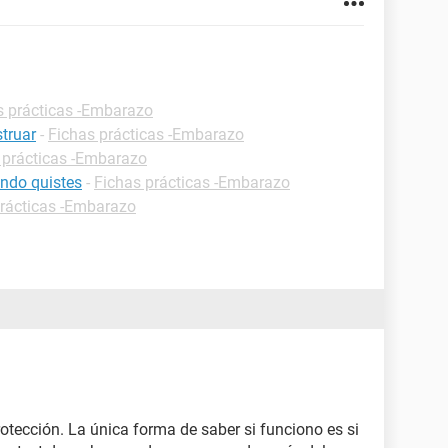
s prácticas -Embarazo
truar
-
Fichas prácticas -Embarazo
 prácticas -Embarazo
ndo quistes
-
Fichas prácticas -Embarazo
prácticas -Embarazo
rotección. La única forma de saber si funciono es si