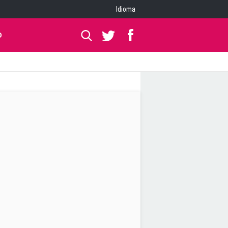
Idioma
O