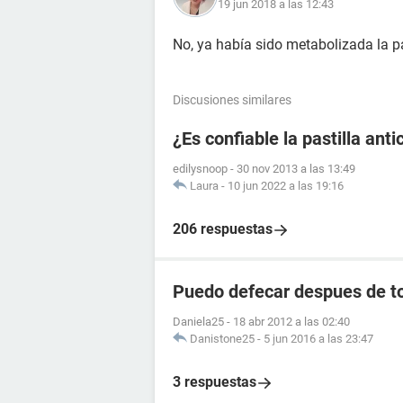
19 jun 2018 a las 12:43
No, ya había sido metabolizada la pas
Discusiones similares
¿Es confiable la pastilla an
edilysnoop
-
30 nov 2013 a las 13:49
Laura
-
10 jun 2022 a las 19:16
206 respuestas
Puedo defecar despues de to
Daniela25
-
18 abr 2012 a las 02:40
Danistone25
-
5 jun 2016 a las 23:47
3 respuestas