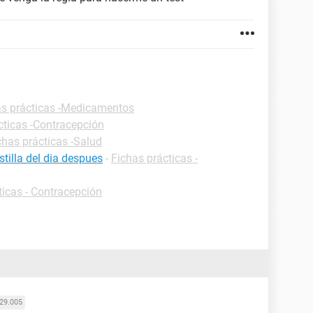
as prácticas -Medicamentos
cticas -Contracepción
chas prácticas -Salud
tilla del dia despues
-
Fichas prácticas -
ticas - Contracepción
29.005