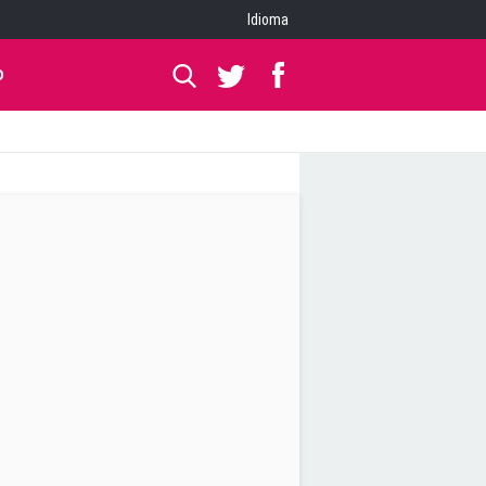
Idioma
O