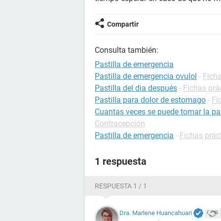
Compartir
Consulta también:
Pastilla de emergencia
Pastilla de emergencia ovulol
-
Fich
Pastilla del dia después
-
Fichas prá
Pastilla para dolor de estomago
-
Fi
Cuantas veces se puede tomar la pas
Contracepción
Pastilla de emergencia
-
Fichas prác
1 respuesta
RESPUESTA 1 / 1
Dra. Marlene Huancahuari