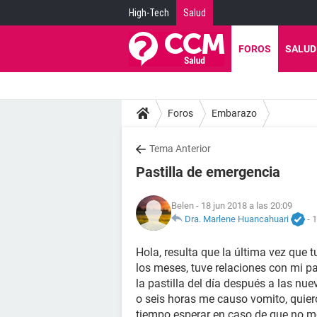
High-Tech
Salud
FOROS
SALUD
Foros
Embarazo
Tema Anterior
Pastilla de emergencia
Belen
- 18 jun 2018 a las 20:09
Dra. Marlene Huancahuari
-
1
Hola, resulta que la última vez que 
los meses, tuve relaciones con mi p
la pastilla del día después a las nu
o seis horas me causo vomito, quier
tiempo esperar en caso de que no me