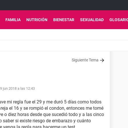
FAMILIA
NUTRICIÓN
BIENESTAR
SEXUALIDAD
GLOSARI
Siguiente Tema
9 jun 2018 a las 12:43
tuve mi regla fue el 29 y me duró 5 días como todos
areja el 16 y se rompió el condon, entonces me tomé
eve o diez horas desde que sucedió todo y a las cinco
o saber si existe riesgo de embarazo y cuánto
 venga la regla para hacerme un test