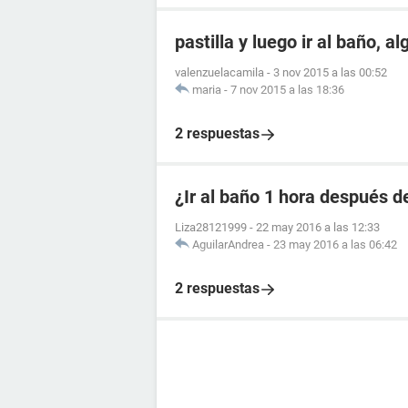
pastilla y luego ir al baño, a
valenzuelacamila
-
3 nov 2015 a las 00:52
maria
-
7 nov 2015 a las 18:36
2 respuestas
¿Ir al baño 1 hora después de
Liza28121999
-
22 may 2016 a las 12:33
AguilarAndrea
-
23 may 2016 a las 06:42
2 respuestas