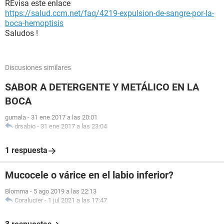
REvisa este enlace
https://salud.ccm.net/faq/4219-expulsion-de-sangre-por-la-
boca-hemoptisis
Saludos !
Discusiones similares
SABOR A DETERGENTE Y METÁLICO EN LA
BOCA
gumala
-
31 ene 2017 a las 20:01
drsabio
-
31 ene 2017 a las 23:04
1 respuesta
Mucocele o várice en el labio inferior?
Blomma
-
5 ago 2019 a las 22:13
Coralucier
-
1 jul 2021 a las 17:47