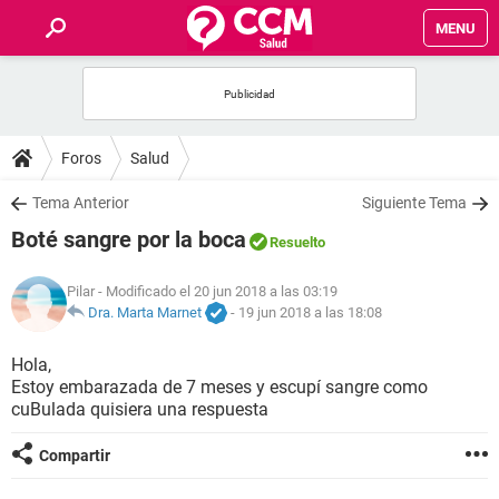
MENU
INICIO
FOROS
Foros
Salud
SALUD
Tema Anterior
Siguiente Tema
Boté sangre por la boca
Resuelto
FAMILIA
Pilar
- Modificado el 20 jun 2018 a las 03:19
NUTRICIÓN
Dra. Marta Marnet
-
19 jun 2018 a las 18:08
Hola,
BIENESTAR
Estoy embarazada de 7 meses y escupí sangre como
cuBulada quisiera una respuesta
SEXUALIDAD
Compartir
GLOSARIO