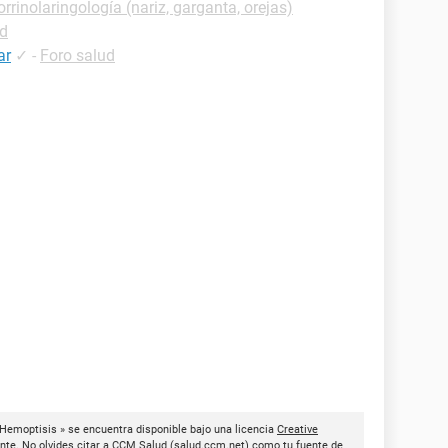
rrinolaringología (nariz, garganta, orejas)
ud
ar
✓
-
Foro salud
 Hemoptisis » se encuentra disponible bajo una licencia
Creative
nte. No olvides citar a
CCM Salud
(
salud.ccm.net
) como tu fuente de