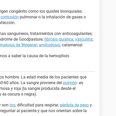
rigen congénito como los quistes bronquiales.
a
contusión
pulmonar o la inhalación de gases o
afección.
mas sanguíneos, tratamientos con anticoagulantes;
indrome de Goodpasture;
fibrosis quística
;
vasculitis
;
omatosis de Wegener
;
amiloidosis
; catamenial.
mos a saber la causa de la hemoptisis
los hombre. La edad media de los pacientes que
50-60 años. La sangre proviene del
pulmón
: es
umosa y roja (la sangre producida desde el
 es oscura o negra).
r son
tos
, dificultad para respirar,
pérdida de peso
y
eguntar al paciente y que nos orientan sobre la