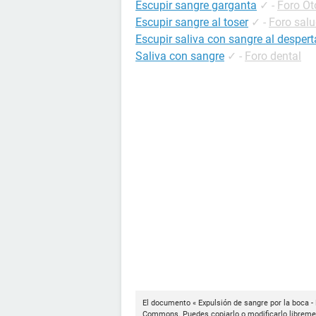
Escupir sangre garganta
✓
-
Foro Oto
Escupir sangre al toser
✓
-
Foro sal
Escupir saliva con sangre al despert
Saliva con sangre
✓
-
Foro dental
El documento « Expulsión de sangre por la boca -
Commons
. Puedes copiarlo o modificarlo libreme