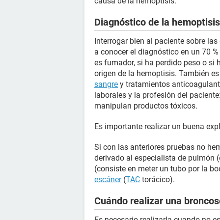
causa de la hemoptisis.
Diagnóstico de la hemoptisis
Interrogar bien al paciente sobre la
a conocer el diagnóstico en un 70 % 
es fumador, si ha perdido peso o si 
origen de la hemoptisis. También es
sangre
y tratamientos anticoagulant
laborales y la profesión del paciente
manipulan productos tóxicos.
Es importante realizar un buena exp
Si con las anteriores pruebas no hem
derivado al especialista de pulmón (
(consiste en meter un tubo por la bo
escáner
(
TAC
torácico).
Cuándo realizar una broncos
Es necesario realizarla cuando no es