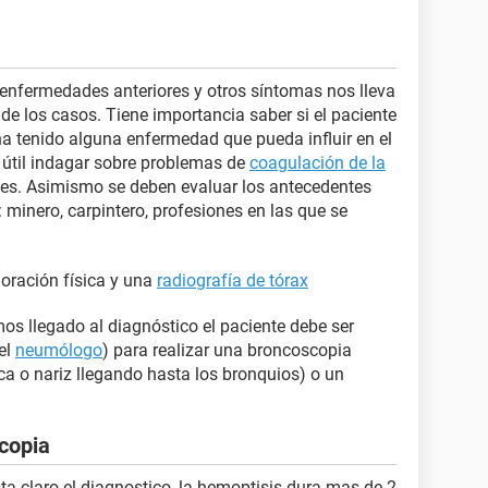
s enfermedades anteriores y otros síntomas nos lleva
de los casos. Tiene importancia saber si el paciente
ha tenido alguna enfermedad que pueda influir en el
 útil indagar sobre problemas de
coagulación de la
es. Asimismo se deben evaluar los antecedentes
: minero, carpintero, profesiones en las que se
loración física y una
radiografía de tórax
os llegado al diagnóstico el paciente debe ser
el
neumólogo
) para realizar una broncoscopia
ca o nariz llegando hasta los bronquios) o un
copia
ta claro el diagnostico, la hemoptisis dura mas de 2