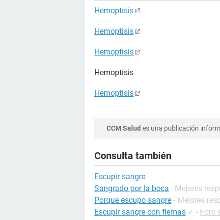
Hemoptisis
Hemoptisis
Hemoptisis
Hemoptisis
Hemoptisis
CCM Salud
es una publicación informa
Consulta también
Escupir sangre
Sangrado por la boca
- Mejores res
Porque escupo sangre
- Mejores res
Escupir sangre con flemas
✓
-
Foro