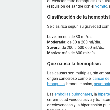
diferenciar entre hemoptisis (expuls
(espulsión de sangre con el
vomito
,
Clasificación de la hemoptis
Se clasifica según su gravedad com
Leve
: menos de 30 ml/día.
Moderada
: de 30 a 200 ml/día.
Severa
: de 200 a 600 600 ml/día.
Masiva
: más de 600 ml/día.
Qué causa la hemoptisis
Las causas son múltiples, sin emba
origen canceroso como el
cáncer de
bronquitis
, bronquietasias,
neumoní
Las
embolias pulmonares
, la
hipert
enfermedad venooclusiva y transto
arteriovenosas y la hipertensión pu