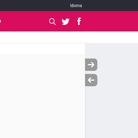
Idioma
O