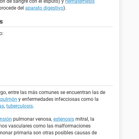
ión de sangre con el esputo) y
hematemesis
 procede del
aparato digestivo
).
is
o:
rgo, entre las más comunes se encuentran las de
 pulmón
y enfermedades infecciosas como la
as
,
tuberculosis
.
ensión
pulmonar venosa,
estenosis
mitral, la
rnos vasculares como las malformaciones
lmonar primaria son otras posibles causas de