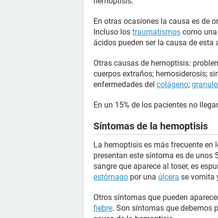
hemoptisis.
En otras ocasiones la causa es de o
Incluso los
traumatismos
como un
ácidos pueden ser la causa de esta 
Otras causas de hemoptisis: proble
cuerpos extraños; hemosiderosis; s
enfermedades del
colágeno
;
granul
En un 15% de los pacientes no llega
Síntomas de la hemoptisis
La hemoptisis es más frecuente en 
presentan este síntoma es de unos 
sangre que aparece al toser, es esp
estómago
por una
úlcera
se vomita y
Otros síntomas que pueden aparece
fiebre
. Son síntomas que debemos pr