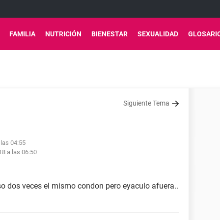
FAMILIA
NUTRICIÓN
BIENESTAR
SEXUALIDAD
GLOSARI
Siguiente Tema
 las 04:55
18 a las 06:50
so dos veces el mismo condon pero eyaculo afuera..