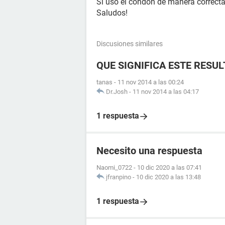
Si usó el condón de manera correcta
Saludos!
Discusiones similares
QUE SIGNIFICA ESTE RESU
tanas
-
11 nov 2014 a las 00:24
Dr.Josh
-
11 nov 2014 a las 04:17
1 respuesta
Necesito una respuesta
Naomi_0722
-
10 dic 2020 a las 07:41
jfranpino
-
10 dic 2020 a las 13:48
1 respuesta