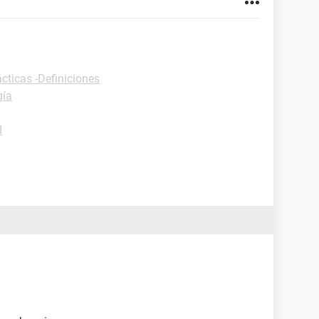
cticas -Definiciones
gía
d