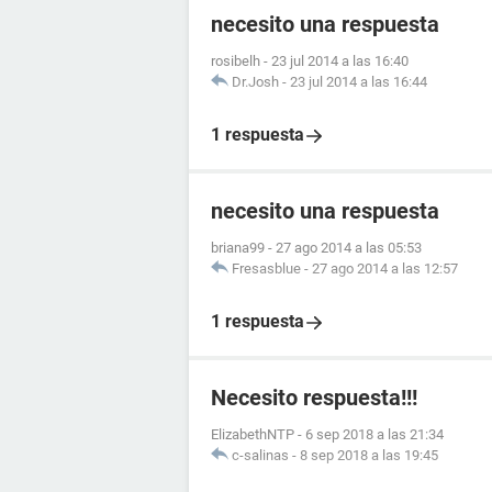
necesito una respuesta
rosibelh
-
23 jul 2014 a las 16:40
Dr.Josh
-
23 jul 2014 a las 16:44
1 respuesta
necesito una respuesta
briana99
-
27 ago 2014 a las 05:53
Fresasblue
-
27 ago 2014 a las 12:57
1 respuesta
Necesito respuesta!!!
ElizabethNTP
-
6 sep 2018 a las 21:34
c-salinas
-
8 sep 2018 a las 19:45