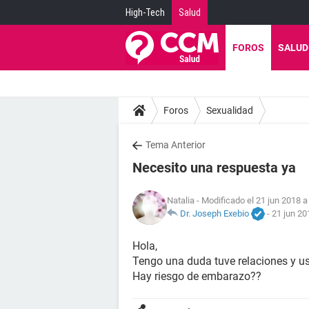
High-Tech
Salud
FOROS
SALUD
Foros
Sexualidad
Tema Anterior
Necesito una respuesta ya
Natalia
- Modificado el 21 jun 2018 a
Dr. Joseph Exebio
-
21 jun 20
Hola,
Tengo una duda tuve relaciones y u
Hay riesgo de embarazo??