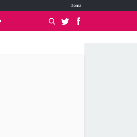
Idioma
O