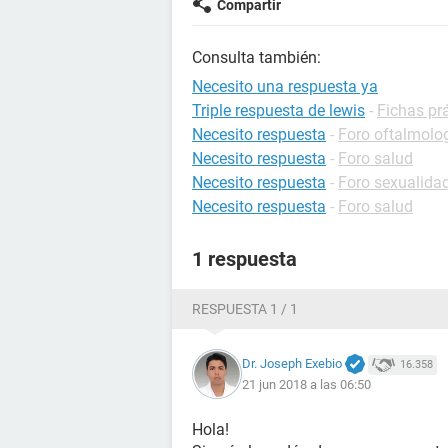
Compartir
Consulta también:
Necesito una respuesta ya
Triple respuesta de lewis
-
Fichas prá
Necesito respuesta
-
Foro oftalmolo
Necesito respuesta
-
Foro salud
Necesito respuesta
-
Foro sexualida
Necesito respuesta
-
Foro salud
1 respuesta
RESPUESTA 1 / 1
Dr. Joseph Exebio
16.358
21 jun 2018 a las 06:50
Hola!