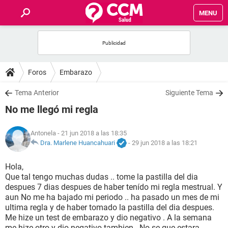
MENU
INICIO
FOROS
Foros
Embarazo
SALUD
Tema Anterior
Siguiente Tema
No me llegó mi regla
FAMILIA
Antonela
- 21 jun 2018 a las 18:35
NUTRICIÓN
Dra. Marlene Huancahuari
-
29 jun 2018 a las 18:21
Hola,
BIENESTAR
Que tal tengo muchas dudas .. tome la pastilla del dia
despues 7 dias despues de haber tenído mi regla mestrual. Y
SEXUALIDAD
aun No me ha bajado mi periodo .. ha pasado un mes de mi
ultima regla y de haber tomado la pastilla del dia despues.
Me hize un test de embarazo y dio negativo . A la semana
GLOSARIO
me hize otro y dio negativo tambien . No se que estara