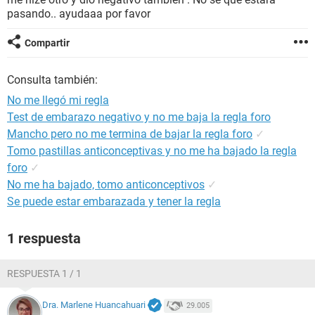
pasando.. ayudaaa por favor
Compartir
Consulta también:
No me llegó mi regla
Test de embarazo negativo y no me baja la regla foro
Mancho pero no me termina de bajar la regla foro
✓
Tomo pastillas anticonceptivas y no me ha bajado la regla
foro
✓
No me ha bajado, tomo anticonceptivos
✓
Se puede estar embarazada y tener la regla
1 respuesta
RESPUESTA 1 / 1
Dra. Marlene Huancahuari
29.005