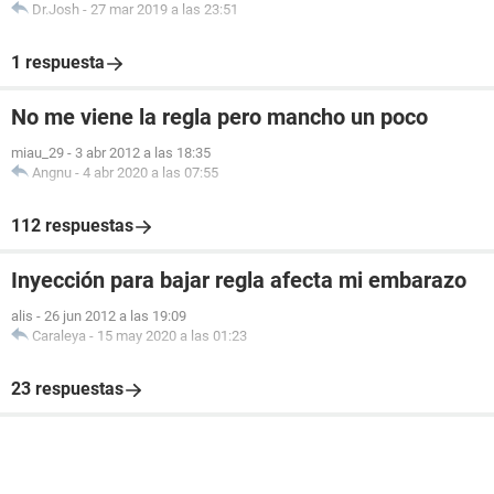
Dr.Josh
-
27 mar 2019 a las 23:51
1 respuesta
No me viene la regla pero mancho un poco
miau_29
-
3 abr 2012 a las 18:35
Angnu
-
4 abr 2020 a las 07:55
112 respuestas
Inyección para bajar regla afecta mi embarazo
alis
-
26 jun 2012 a las 19:09
Caraleya
-
15 may 2020 a las 01:23
23 respuestas